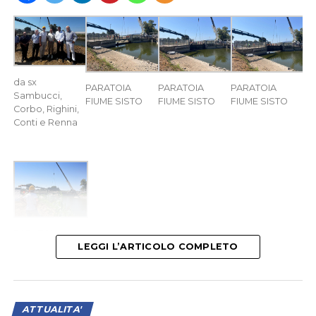
da sx
PARATOIA
PARATOIA
PARATOIA
Sambucci,
FIUME SISTO
FIUME SISTO
FIUME SISTO
Corbo, Righini,
Conti e Renna
PARATOIA
FIUME SISTO
LEGGI L’ARTICOLO COMPLETO
LATINA
– E’ stata inaugurata questa mattina dal
Consorzio di Bonifica Lazio Sud Ovest la nuova paratoia
ATTUALITA'