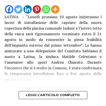
“La struttura messa in funzione questa mattina è lunga
13 metri e alta 3 metri, con travi in acciaio e specifici
trattamenti protettivi per garantire la durabilità anche
LATINA – “Lunedì prossimo 10 agosto inizieranno i
in ambienti marini”, è stato spiegato. Con il direttore
lavori di installazione delle capriate della nuova
generale Natalino Corbo e il presidente del Consorzio di
copertura della piscina comunale Indoor e l’intero tetto
Bonifica Lino Conti, erano presenti l’assessore regionale
della vasca sarà rigorosamente terminato entro il 31
all’Agricoltura Giancarlo Righini, il direttore generale di
agosto in modo da consentire la piena fruibilità
Anbi Lazio Andrea Renna, il presidente della
dell’impianto esterno dal primo settembre”. Lo hanno
commissione regionale attività produttive, Vittorio
assicurato a una delegazione del Comitato Salviamo il
Sambucci e il sindaco di Terracina Francesco Giannetti.
nuoto a Latina, la sindaca Matilde Celentano e
l’assessore allo sport Andrea Chiarato. Durante
l’incontro che si è svolto in Comune, è stata confermata
la temporanea interdizione fino a fine agosto della
piscina esterna.
LEGGI L’ARTICOLO COMPLETO