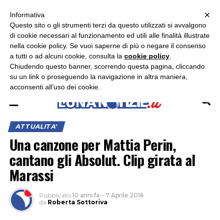
×
ASCOLTA RADIO LUNA
ASCOLTA RADIO IMMAGINE
ASCOLTA RADIO LATINA
Informativa
Questo sito o gli strumenti terzi da questo utilizzati si avvalgono
×
di cookie necessari al funzionamento ed utili alle finalità illustrate
nella cookie policy. Se vuoi saperne di più o negare il consenso
a tutti o ad alcuni cookie, consulta la
cookie policy
.
Chiudendo questo banner, scorrendo questa pagina, cliccando
su un link o proseguendo la navigazione in altra maniera,
acconsenti all’uso dei cookie.
ATTUALITA'
Una canzone per Mattia Perin,
cantano gli Absolut. Clip girata al
Marassi
Pubblicato
10 anni fa
–
7 Aprile 2016
da
Roberta Sottoriva