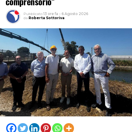
comprensorio”
Pubblicato
13 ore fa
–
6 Agosto 2026
da
Roberta Sottoriva