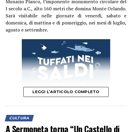
Munazio Planco, l’imponente monumento circolare del
scatole cinesi”. Tra sogno, illusione e realtà.
I secolo a.C., alto 160 metri che domina Monte Orlando.
Sarà visitabile nelle giornate di venerdì, sabato e
domenica, di mattina e di pomeriggio, nei mesi di luglio,
agosto e settembre.
LEGGI L’ARTICOLO COMPLETO
Sul palco, nel cartellone culturale della Fondazione
Roffredo Caetani, con gli attori, ci saranno i jazzisti
Erasmo Bencivenga al pianoforte, Nicola Borrelli al
contrabbasso e Giorgio Raponi alla batteria con una
Il sindaco di Gaeta, Cristian Leccese, ha espresso
CULTURA
giovanissima cantante, Laura Sangermano; si
profonda soddisfazione per il traguardo raggiunto:
A Sermoneta torna “Un Castello di
muoveranno i danzatori Alessia Campagna e Francesco