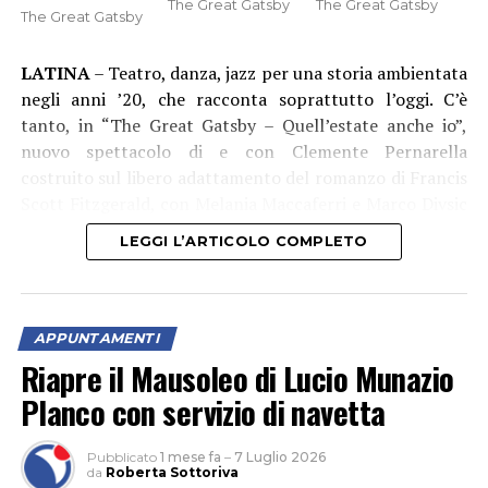
The Great Gatsby
The Great Gatsby
The Great Gatsby
LATINA
– Teatro, danza, jazz per una storia ambientata
negli anni ’20, che racconta soprattutto l’oggi. C’è
tanto, in “The Great Gatsby – Quell’estate anche io”,
nuovo spettacolo di e con Clemente Pernarella
costruito sul libero adattamento del romanzo di Francis
Scott Fitzgerald, con Melania Maccaferri e Marco Divsic
(che è anche aiuto regista), musiche dal vivo del 52nd
LEGGI L’ARTICOLO COMPLETO
Jazz Quartet e i danzatori di Modulo Project. Un’ora e
poco più di spettacolo, che sarà in scena nel Giardino di
Ninfa il 7, 8 e 9 agosto 2026 (alle 20:30).
APPUNTAMENTI
Riapre il Mausoleo di Lucio Munazio
Planco con servizio di navetta
Pubblicato
1 mese fa
–
7 Luglio 2026
da
Roberta Sottoriva