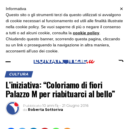
×
ASCOLTA RADIO LUNA
ASCOLTA RADIO IMMAGINE
ASCOLTA RADIO LATINA
Informativa
Questo sito o gli strumenti terzi da questo utilizzati si avvalgono
×
di cookie necessari al funzionamento ed utili alle finalità illustrate
nella cookie policy. Se vuoi saperne di più o negare il consenso
a tutti o ad alcuni cookie, consulta la
cookie policy
.
Chiudendo questo banner, scorrendo questa pagina, cliccando
su un link o proseguendo la navigazione in altra maniera,
acconsenti all’uso dei cookie.
CULTURA
L’iniziativa: “Coloriamo di fiori
Palazzo M per riabituarci al bello”
Pubblicato
10 anni fa
–
21 Giugno 2016
da
Roberta Sottoriva