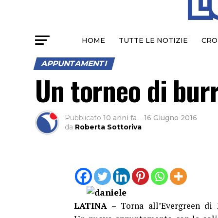
HOME
TUTTE LE NOTIZIE
CRO
APPUNTAMENTI
Un torneo di burr
Pubblicato
10 anni fa
–
16 Giugno 2016
da
Roberta Sottoriva
LATINA
– Torna all’Evergreen di L