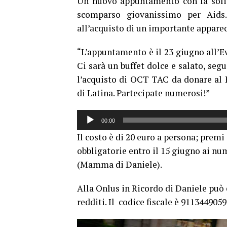
Un nuovo appuntamento con la solida
scomparso giovanissimo per Aids. 
all’acquisto di un importante apparec
“L’appuntamento è il 23 giugno all’E
Ci sarà un buffet dolce e salato, segu
l’acquisto di OCT TAC da donare al R
di Latina. Partecipate numerosi!”
Audio
00:00
Player
Il costo è di 20 euro a persona; premi
obbligatorie entro il 15 giugno ai n
(Mamma di Daniele).
Alla Onlus in Ricordo di Daniele può 
redditi. Il codice fiscale è 911344905