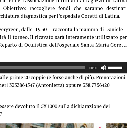
rietà e l’associazione intitolata al ragazzo di Latina
Obiettivo: raccogliere fondi che saranno destinati
chiatura diagnostica per l’ospedale Goretti di Latina.
vergreen, dalle 19.30 – racconta la mamma di Daniele –
irà il torneo. Il ricavato sarà interamente utilizzato per
eparto di Oculistica dell’ospedale Santa Maria Goretti
Usa
00:00
i
 alle prime 20 coppie (e forse anche di più). Prenotazioni
tasti
umeri 3333864547 (Antonietta) oppure 338.7756420
freccia
su/giù
per
essere devoluto il 5X1000 sulla dichiarazione dei
aumentar
97
o
diminuire
il