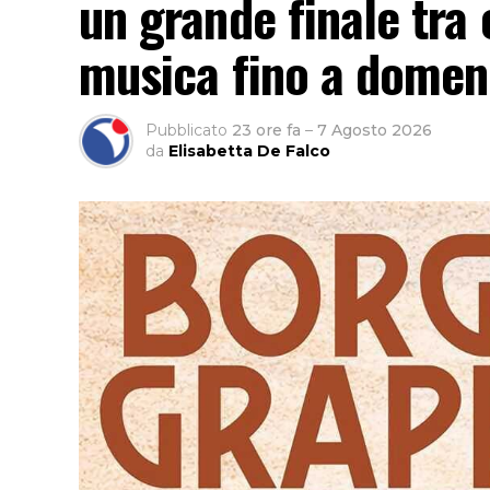
un grande finale tra c
musica fino a domen
Pubblicato
23 ore fa
–
7 Agosto 2026
da
Elisabetta De Falco