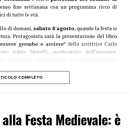
ntenso fine settimana con un programma ricco di
i di tutte le età.
llo di domani,
sabato 8 agosto
, quando la festa si
ura. Protagonista sarà la presentazione del libro
l’essere grembo e arciere”
della scrittrice Carla
ato Adele Morelli, moderatrice dell’incontro.
 che arricchisce ulteriormente il programma della
ARTICOLO COMPLETO
ista sui tre palchi della festa.
irà il
Luca Mannutza & Paolo Recchia Duo,
forte e sassofono contralto, mentre
domenica 9
dan Corda 5et
, formazione guidata dal vibrafonista
 alla Festa Medievale: è
 Dario Rogato (direttore artistico del Grappa Jazz