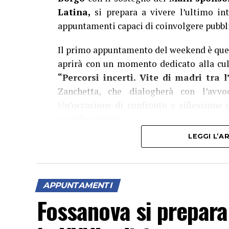
Latina,
si prepara a vivere l’ultimo i
appuntamenti capaci di coinvolgere pubblic
Il primo appuntamento del weekend è que
aprirà con un momento dedicato alla cult
“Percorsi incerti. Vite di madri tra 
Zanchetta, che dialogherà con l’avvoc
Un’occasione di confronto e riflessione
manifestazione.
LEGGI L’
La musica continuerà poi ad essere protagon
Sul palco del
Grappa Jazz Festival
sal
raffinata formazione composta da piano
APPUNTAMENTI
agosto il festival chiuderà con il Jor
Fossanova si prepara
Jordan Corda insieme a Filippo Bianchini,
Festival), Luca Bulgarelli e Sasha Mashin.