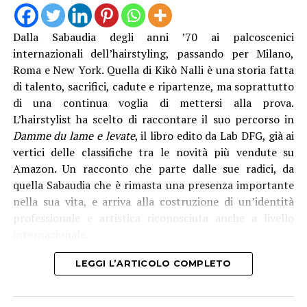
in ambienti marini”, è stato spiegato. Con il direttore
generale Natalino Corbo e il presidente del Consorzio di
Bonifica Lino Conti, erano presenti l’assessore regionale
Dalla Sabaudia degli anni ’70 ai palcoscenici
all’Agricoltura Giancarlo Righini, il direttore generale di
internazionali dell’hairstyling, passando per Milano,
Anbi Lazio Andrea Renna, il presidente della
Roma e New York. Quella di Kikò Nalli è una storia fatta
commissione regionale attività produttive, Vittorio
di talento, sacrifici, cadute e ripartenze, ma soprattutto
Sambucci e il sindaco di Terracina Francesco Giannetti.
di una continua voglia di mettersi alla prova.
L’hairstylist ha scelto di raccontare il suo percorso in
Damme du lame e levate
, il libro edito da Lab DFG, già ai
vertici delle classifiche tra le novità più vendute su
Amazon. Un racconto che parte dalle sue radici, da
quella Sabaudia che è rimasta una presenza importante
nella sua vita, e arriva alla costruzione di un’identità
professionale e artistica riconosciuta anche a livello
internazionale.
LEGGI L’ARTICOLO COMPLETO
Corbo – che ha seguito il progetto anche dal punto di