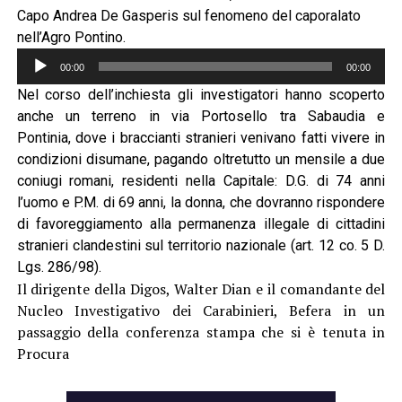
Capo Andrea De Gasperis sul fenomeno del caporalato
nell’Agro Pontino.
Audio
00:00
00:00
Player
Nel corso dell’inchiesta gli investigatori hanno scoperto
anche un terreno in via Portosello tra Sabaudia e
Pontinia, dove i braccianti stranieri venivano fatti vivere in
condizioni disumane, pagando oltretutto un mensile a due
coniugi romani, residenti nella Capitale: D.G. di 74 anni
l’uomo e P.M. di 69 anni, la donna, che dovranno rispondere
di favoreggiamento alla permanenza illegale di cittadini
stranieri clandestini sul territorio nazionale (art. 12 co. 5 D.
Lgs. 286/98).
Il dirigente della Digos, Walter Dian e il comandante del
Nucleo Investigativo dei Carabinieri, Befera in un
passaggio della conferenza stampa che si è tenuta in
Procura