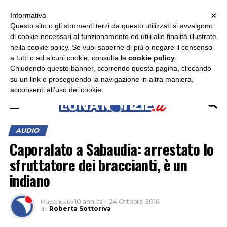
×
ASCOLTA RADIO LUNA
ASCOLTA RADIO IMMAGINE
ASCOLTA RADIO LATINA
Informativa
Questo sito o gli strumenti terzi da questo utilizzati si avvalgono
×
di cookie necessari al funzionamento ed utili alle finalità illustrate
nella cookie policy. Se vuoi saperne di più o negare il consenso
a tutti o ad alcuni cookie, consulta la
cookie policy
.
Chiudendo questo banner, scorrendo questa pagina, cliccando
su un link o proseguendo la navigazione in altra maniera,
acconsenti all’uso dei cookie.
AUDIO
Caporalato a Sabaudia: arrestato lo
sfruttatore dei braccianti, è un
indiano
Pubblicato
10 anni fa
–
24 Ottobre 2016
da
Roberta Sottoriva