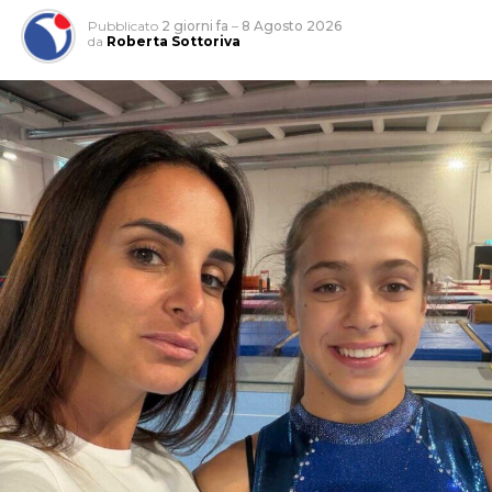
Pubblicato
2 giorni fa
–
8 Agosto 2026
da
Roberta Sottoriva