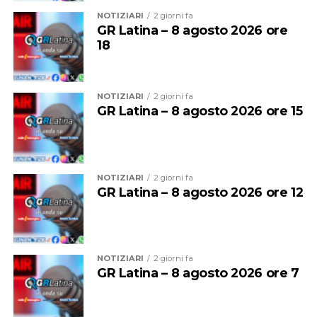
NOTIZIARI
2 giorni fa
GR Latina – 8 agosto 2026 ore
18
NOTIZIARI
2 giorni fa
GR Latina – 8 agosto 2026 ore 15
NOTIZIARI
2 giorni fa
Nel 2025 Alessandro ha inoltre conseguito la
qualifica
GR Latina – 8 agosto 2026 ore 12
federale di Allenatore
, che gli consente di guidare
formazioni d’Eccellenza e squadre senior fino alla Serie
B Nazionale, un ulteriore tassello nel suo percorso di
crescita tecnica.
NOTIZIARI
2 giorni fa
GR Latina – 8 agosto 2026 ore 7
Una crescita costante che oggi la società sceglie di
mettere nuovamente al servizio del proprio settore
giovanile, con la convinzione che investire nelle persone