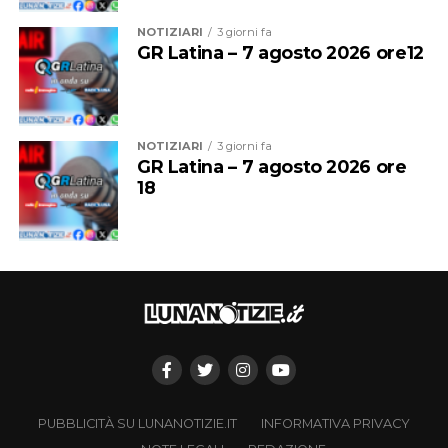
significhi investire nel futuro del club.
NOTIZIARI
3 giorni fa
GR Latina – 7 agosto 2026 ore12
NOTIZIARI
3 giorni fa
GR Latina – 7 agosto 2026 ore
18
PUBBLICITÀ SU LUNANOTIZIE.IT
INFORMATIVA PRIVACY