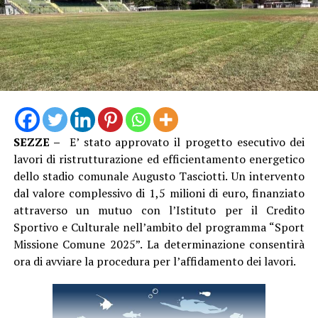
SEZZE –
E’ stato approvato il progetto esecutivo dei
“Vestire la maglia azzurra e conquistare il pass per un
lavori di ristrutturazione ed efficientamento energetico
Campionato Europeo è un sogno che diventa realtà, un
dello stadio comunale Augusto Tasciotti. Un intervento
coronamento incredibile per il lavoro svolto ogni
dal valore complessivo di 1,5 milioni di euro, finanziato
singolo giorno in palestra dal nostro staff e dalla nostra
attraverso un mutuo con l’Istituto per il Credito
atleta – dichiara il Presidente Ing. Riccardo Palumbo –
Sportivo e Culturale nell’ambito del programma “Sport
In un periodo in cui la cronaca locale ci riserva spesso
Missione Comune 2025”. La determinazione consentirà
notizie ed eventi complessi, abbiamo il dovere e
ora di avviare la procedura per l’affidamento dei lavori.
l’orgoglio di raccontare l’altra faccia di Aprilia: quella
fatta di talento, sacrifici, bellezza e grandi vittorie.
Questo traguardo dimostra di cosa sono capaci i nostri