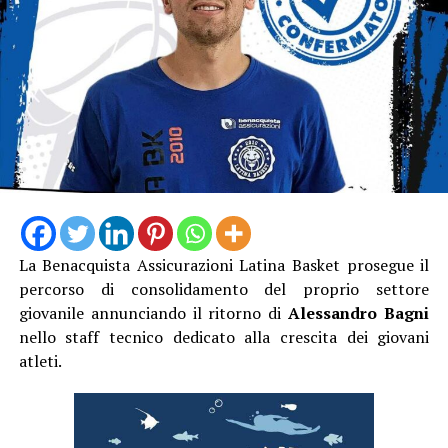
complesso.
La Benacquista Assicurazioni Latina Basket prosegue il
percorso di consolidamento del proprio settore
giovanile annunciando il ritorno di
Alessandro Bagni
“Con questo provvedimento – dichiara il sindaco Lidano
nello staff tecnico dedicato alla crescita dei giovani
Lucidi – compiamo un passo fondamentale verso la
atleti.
realizzazione di un’opera che la nostra città attende da
anni. Lo stadio Augusto Tasciotti rappresenta un punto
di riferimento per lo sport setino e meritava un
intervento di riqualificazione profondo. Restituiremo