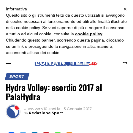
×
ASCOLTA RADIO LUNA
ASCOLTA RADIO IMMAGINE
ASCOLTA RADIO LATINA
Informativa
Questo sito o gli strumenti terzi da questo utilizzati si avvalgono
×
di cookie necessari al funzionamento ed utili alle finalità illustrate
nella cookie policy. Se vuoi saperne di più o negare il consenso
a tutti o ad alcuni cookie, consulta la
cookie policy
.
Chiudendo questo banner, scorrendo questa pagina, cliccando
su un link o proseguendo la navigazione in altra maniera,
acconsenti all’uso dei cookie.
SPORT
Hydra Volley: esordio 2017 al
PalaHydra
Pubblicato
10 anni fa
–
5 Gennaio 2017
da
Redazione Sport