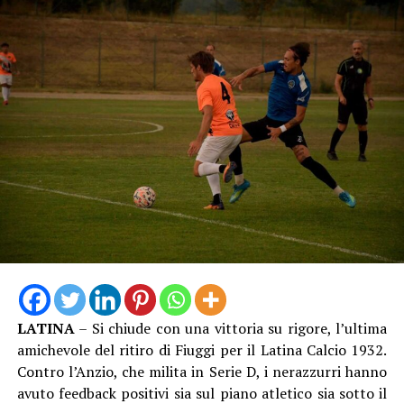
dono preziosissimo, che custodiremo come patrimonio
collettivo e che troverà una collocazione di rilievo, come
richiesto, all’interno del patrimonio della città. Questa
torcia non rappresenta soltanto un oggetto di
straordinario valore simbolico, ma racchiude la passione,
l’energia e lo spirito di coesione che la città di Latina ha
saputo esprimere lo scorso 26 dicembre, suscitando
l’apprezzamento della Fondazione Milano Cortina 2026,
che ha voluto congratularsi con la comunità e
ringraziarla con questo significativo omaggio. È il segno
tangibile di una città capace di unirsi, di accogliere
grandi eventi e di proiettarsi con entusiasmo verso i
valori universali dello sport, dell’inclusione e dell’unità”.
LATINA
– Si chiude con una vittoria su rigore, l’ultima
amichevole del ritiro di Fiuggi per il Latina Calcio 1932.
Contro l’Anzio, che milita in Serie D, i nerazzurri hanno
avuto feedback positivi sia sul piano atletico sia sotto il