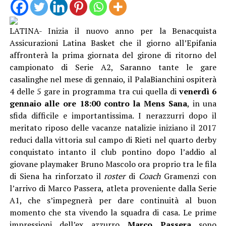
LATINA- Inizia il nuovo anno per la Benacquista
Assicurazioni Latina Basket che il giorno all’Epifania
affronterà la prima giornata del girone di ritorno del
campionato di Serie A2, Saranno tante le gare
casalinghe nel mese di gennaio, il PalaBianchini ospiterà
4 delle 5 gare in programma tra cui quella di
venerdì 6
gennaio alle ore 18:00 contro la Mens Sana
, in una
sfida difficile e importantissima. I nerazzurri dopo il
meritato riposo delle vacanze natalizie iniziano il 2017
reduci dalla vittoria sul campo di Rieti nel quarto derby
conquistato intanto il club pontino dopo l’addio al
giovane playmaker Bruno Mascolo ora proprio tra le fila
di Siena ha rinforzato il
roster
di
Coach
Gramenzi con
l’arrivo di Marco Passera, atleta proveniente dalla Serie
A1, che s’impegnerà per dare continuità al buon
momento che sta vivendo la squadra di casa. Le prime
impressioni dell’ex azzurro
Marco Passera
sono