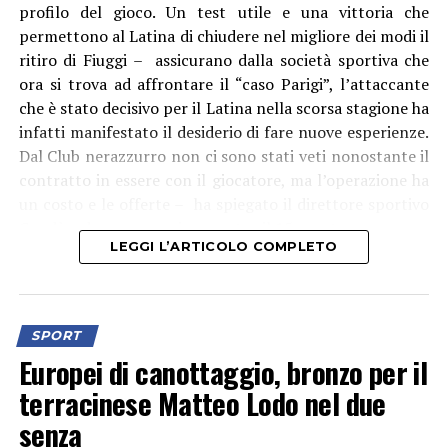
profilo del gioco. Un test utile e una vittoria che
permettono al Latina di chiudere nel migliore dei modi il
ritiro di Fiuggi – assicurano dalla società sportiva che
ora si trova ad affrontare il “caso Parigi”, l’attaccante
che è stato decisivo per il Latina nella scorsa stagione ha
infatti manifestato il desiderio di fare nuove esperienze.
Dal Club nerazzurro non ci sono stati veti nonostante il
“La consegna della Torcia Olimpica – aggiunge
contratto in essere con il giocatore, ma l’operazione ha
l’assessore allo Sport Andrea Chiarato – rappresenta il
un costo e le offerte – ha spiegato il direttore sportivo
coronamento perfetto di un impegno imponente,
Condò – dovranno arrivare entro il 15 agosto.
durato mesi, che ha visto il contributo appassionato e
LEGGI L’ARTICOLO COMPLETO
fondamentale di centinaia di persone: dagli uffici
comunali alle forze dell’ordine, dai volontari alle tante
realtà sportive del territorio. È ancora vivo in tutti noi il
ricordo di quella giornata straordinaria: 38 tedofori che,
SPORT
con emozione e orgoglio, hanno scortato il fuoco sacro
Europei di canottaggio, bronzo per il
lungo il percorso partito da via Don Torello,
terracinese Matteo Lodo nel due
attraversando il Parco Falcone e Borsellino, fino
senza
all’accensione del braciere olimpico allestito in piazza