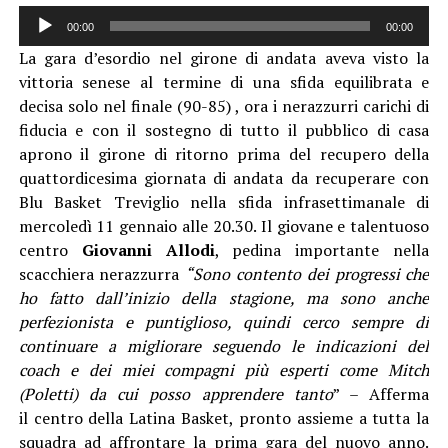
Audio
00:00
00:00
Player
La gara d’esordio nel girone di andata aveva visto la
vittoria senese al termine di una sfida equilibrata e
decisa solo nel finale (90-85) , ora i nerazzurri carichi di
fiducia e con il sostegno di tutto il pubblico di casa
aprono il girone di ritorno prima del recupero della
quattordicesima giornata di andata da recuperare con
Blu Basket Treviglio nella sfida infrasettimanale di
mercoledì 11 gennaio alle 20.30. Il giovane e talentuoso
centro
Giovanni Allodi
, pedina importante nella
scacchiera nerazzurra
“Sono contento dei progressi che
ho fatto dall’inizio della stagione, ma sono anche
perfezionista e puntiglioso, quindi cerco sempre di
continuare a migliorare seguendo le indicazioni del
coach e dei miei compagni più esperti come Mitch
(Poletti) da cui posso apprendere tanto
” – Afferma
il
centro della Latina Basket, pronto assieme a tutta la
squadra ad affrontare la prima gara del nuovo anno.