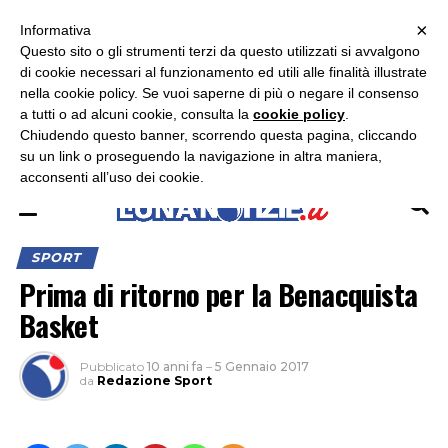
×
ASCOLTA RADIO LUNA
ASCOLTA RADIO IMMAGINE
ASCOLTA RADIO LATINA
Informativa
Questo sito o gli strumenti terzi da questo utilizzati si avvalgono
×
di cookie necessari al funzionamento ed utili alle finalità illustrate
nella cookie policy. Se vuoi saperne di più o negare il consenso
a tutti o ad alcuni cookie, consulta la
cookie policy
.
Chiudendo questo banner, scorrendo questa pagina, cliccando
su un link o proseguendo la navigazione in altra maniera,
acconsenti all’uso dei cookie.
SPORT
Prima di ritorno per la Benacquista
Basket
Pubblicato
10 anni fa
–
5 Gennaio 2017
da
Redazione Sport