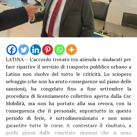
LATINA – L’accordo trovato tra azienda e sindacati per
Anche Ambrosino come altri suoi colleghi si è dovuto
fare ripartire il servizio di trasporto pubblico urbano a
rivolgere al Prefetto di Latina, e ha avuto “interlocuzioni
Latina non risolve del tutto le criticità. Lo sciopero
serrate” con l’Amministratore Delegato e il Presidente di
selvaggio (che non ha avuto conseguenze sul piano delle
Acqualatina, oltre che con i vari funzionari e tecnici
sanzioni), ha congelato fino a fine settembre la
coinvolti. “Dopo aver compreso la gravità della
procedura di licenziamento collettivo aperta dalla Csc
situazione, tutti si sono attivati per intervenire sulle
Mobilità, ma non ha portato alla sua revoca, con la
disfunzioni – racconta il primo cittadino dlel’isola – Le
conseguenza che il personale, soprattutto in questo
pompe di rilancio sono state riparate e, da oggi, sulla
periodo di ferie, è sottodimensionato e non sono
linea abbiamo anche la quarta nave cisterna, la “Cesare”.
garantite tutte le corse. A contestare il risultato, a
Questo dovrebbe garantire un maggiore apporto
pochi giorni dalle concitate riunioni che si sono
d’acqua e, soprattutto, una pressione più costante,