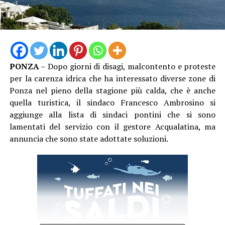
lavoro, 13 con esito mortale. Nei primi sei mesi del 2026
le denunce hanno già raggiunto quota 1.864, quattro
invece gli incidenti mortali. Un bilancio che non
comprende ancora i due lavoratori morti per il caldo nel
mese di luglio e che rende – ad oggi – il quadro ancora
PONZA
– Dopo giorni di disagi, malcontento e proteste
più drammatico”, conclude Garullo
per la carenza idrica che ha interessato diverse zone di
Ponza nel pieno della stagione più calda, che è anche
quella turistica, il sindaco Francesco Ambrosino si
aggiunge alla lista di sindaci pontini che si sono
lamentati del servizio con il gestore Acqualatina, ma
annuncia che sono state adottate soluzioni.