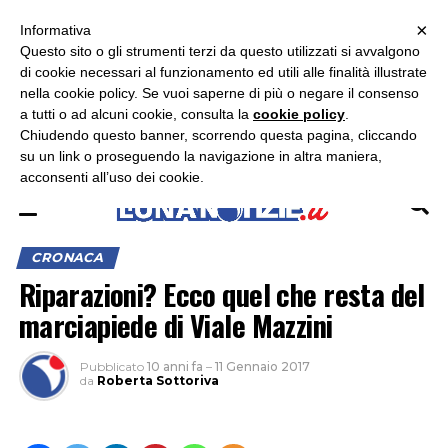
×
ASCOLTA RADIO LUNA
ASCOLTA RADIO IMMAGINE
ASCOLTA RADIO LATINA
Informativa
Questo sito o gli strumenti terzi da questo utilizzati si avvalgono
×
di cookie necessari al funzionamento ed utili alle finalità illustrate
nella cookie policy. Se vuoi saperne di più o negare il consenso
a tutti o ad alcuni cookie, consulta la
cookie policy
.
Chiudendo questo banner, scorrendo questa pagina, cliccando
su un link o proseguendo la navigazione in altra maniera,
acconsenti all’uso dei cookie.
CRONACA
Riparazioni? Ecco quel che resta del
marciapiede di Viale Mazzini
Pubblicato
10 anni fa
–
11 Gennaio 2017
da
Roberta Sottoriva