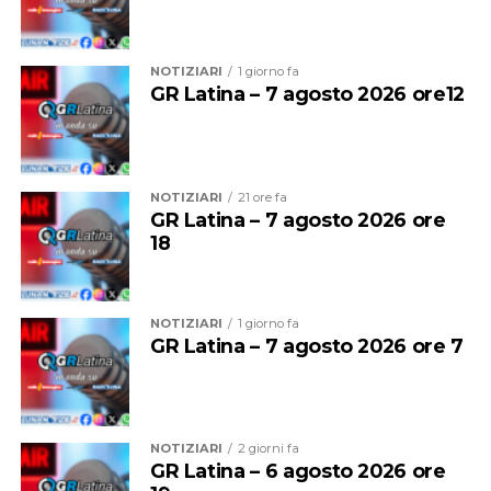
servizio eccellente. E siamo anche preoccupati per
l’inizio della stagione scolastica, quando andrà garantito
agli studenti il diritto alla mobilità che è sacrosanto”.
NOTIZIARI
1 giorno fa
GR Latina – 7 agosto 2026 ore12
NOTIZIARI
21 ore fa
GR Latina – 7 agosto 2026 ore
18
NOTIZIARI
1 giorno fa
GR Latina – 7 agosto 2026 ore 7
Audio
00:00
00:00
Player
Per il sindacalista, che martedì sedeva al tavolo con
NOTIZIARI
2 giorni fa
altre due sigle, Cgil e Uil, ci sono due motivi
GR Latina – 6 agosto 2026 ore
fondamentali: “Se non si revoca la procedura o si chiude