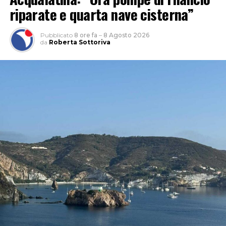
riparate e quarta nave cisterna”
Pubblicato
8 ore fa
–
8 Agosto 2026
da
Roberta Sottoriva
“L’approfondimento del sindacato – spiega Garullo –
sviluppa l’indicatore del rischio rapportando il numero
dei casi denunciati a quello degli occupati per
permettere un confronto omogeneo tra i diversi
territori laziali, indipendentemente dalla loro
dimensione occupazionale. Sul piano dei numeri assoluti
dal dossier emerge che lo scorso anno nella provincia di
Latina ci sono state 3.519 denunce di infortunio sul