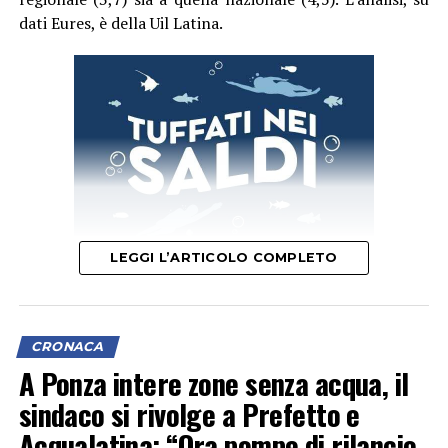
dati Eures, è della Uil Latina.
LEGGI L’ARTICOLO COMPLETO
Il segretario provinciale Luigi Garullo spiega che “con un
indice di 6 infortuni mortali ogni 100mila occupati, il
CRONACA
territorio pontino si è posizionato subito dopo
A Ponza intere zone senza acqua, il
Frosinone (6,3) e prima di Rieti (5,1), Viterbo (4) e Roma
sindaco si rivolge a Prefetto e
(3,1)”.
Acqualatina: “Ora pompe di rilancio