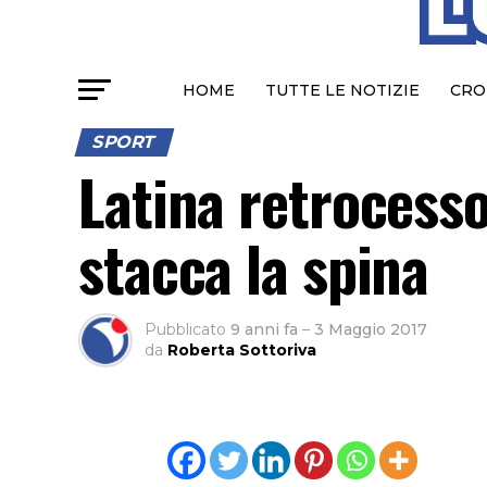
HOME
TUTTE LE NOTIZIE
CRO
SPORT
Latina retrocesso
stacca la spina
Pubblicato
9 anni fa
–
3 Maggio 2017
da
Roberta Sottoriva