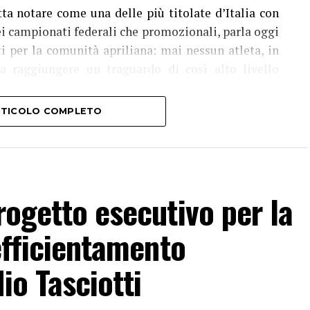
tta notare come una delle più titolate d’Italia con
nei campionati federali che promozionali, parla oggi
ti per la comunità apriliana: mai nessun atleta, in
o a raggiungere un traguardo di così alto livello
ARTICOLO COMPLETO
l
n
o
i
f
rogetto esecutivo per la
l
 efficientamento
n
a
io Tasciotti
,
i
fatta di talento, sacrifici, bellezza e grandi vittorie.