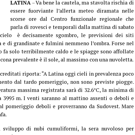
LATINA
– Va bene la cautela, ma stavolta rischia di
essere fuorviante l’allerta meteo diramata nelle
scorse ore dal Centro funzionale regionale che
parla di rovesci e temporali dalla mattina di sabato
 cielo è decisamente sgombro, le previsioni dei siti
a e di grandinate e fulmini nemmeno l’ombra. Forse nel
 solo terribilmente caldo e le spiagge sono affollate
’icona prevalente è il sole, al massimo con una nuvoletta.
reditati riporta: “A Latina oggi cieli in prevalenza poco
mento dal tardo pomeriggio, non sono previste piogge.
ratura massima registrata sarà di 32.6°C, la minima di
 a 3995 m. I venti saranno al mattino assenti o deboli e
 al pomeriggio deboli e proverranno da Sudovest. Mare
fa.
sviluppo di nubi cumuliformi, la sera nuvoloso per