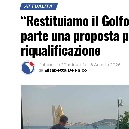
ATTUALITA'
“Restituiamo il Golfo
parte una proposta pe
riqualificazione
Pubblicato
20 minuti fa
–
8 Agosto 2026
da
Elisabetta De Falco