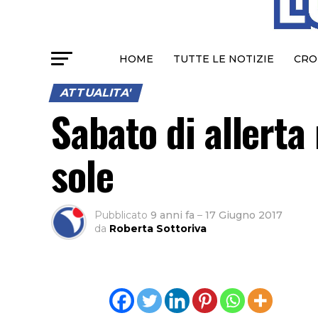
HOME
TUTTE LE NOTIZIE
CRO
ATTUALITA'
Sabato di allerta
sole
Pubblicato
9 anni fa
–
17 Giugno 2017
da
Roberta Sottoriva