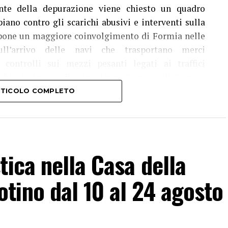
onte della depurazione viene chiesto un quadro
iano contro gli scarichi abusivi e interventi sulla
propone un maggiore coinvolgimento di Formia nelle
sull’arrivo delle navi che trasportano merci
controlli sui mezzi pesanti legati ai traffici
ne chiesto invece di coinvolgere Comune di Gaeta e
azione degli impianti dall’area interna del Golfo e
ARTICOLO COMPLETO
Il percorso proseguirà ora con una fase di ascolto
 del territorio, con l’obiettivo di raccogliere nuove
tica nella Casa della
tino dal 10 al 24 agosto