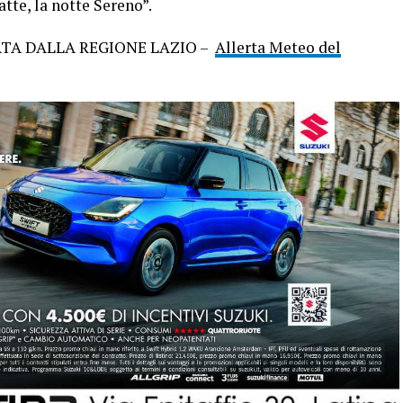
tte, la notte Sereno”.
TA DALLA REGIONE LAZIO –
Allerta Meteo del