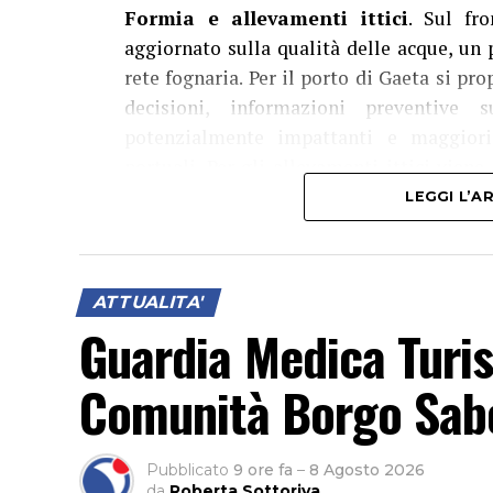
Formia e allevamenti ittici
. Sul fr
aggiornato sulla qualità delle acque, un p
rete fognaria. Per il porto di Gaeta si 
decisioni, informazioni preventive 
potenzialmente impattanti e maggiori 
portuali. Per gli allevamenti ittici vie
Regione Lazio per arrivare alla delocalizz
LEGGI L’
alla rimozione delle strutture dismesse. 
aperta a cittadini, associazioni e operatori
proposte e arrivare a un testo condiviso.
ATTUALITA'
Guardia Medica Turis
Comunità Borgo Sabo
Pubblicato
9 ore fa
–
8 Agosto 2026
da
Roberta Sottoriva