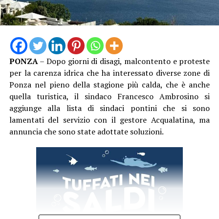
lavoro, 13 con esito mortale. Nei primi sei mesi del 2026
le denunce hanno già raggiunto quota 1.864, quattro
invece gli incidenti mortali. Un bilancio che non
comprende ancora i due lavoratori morti per il caldo nel
mese di luglio e che rende – ad oggi – il quadro ancora
PONZA
– Dopo giorni di disagi, malcontento e proteste
più drammatico”, conclude Garullo
per la carenza idrica che ha interessato diverse zone di
Ponza nel pieno della stagione più calda, che è anche
quella turistica, il sindaco Francesco Ambrosino si
aggiunge alla lista di sindaci pontini che si sono
lamentati del servizio con il gestore Acqualatina, ma
annuncia che sono state adottate soluzioni.