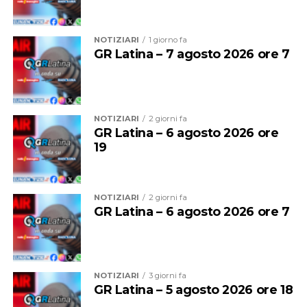
l’inizio della stagione scolastica, quando andrà garantito
agli studenti il diritto alla mobilità che è sacrosanto”.
NOTIZIARI
1 giorno fa
GR Latina – 7 agosto 2026 ore 7
NOTIZIARI
2 giorni fa
GR Latina – 6 agosto 2026 ore
19
NOTIZIARI
2 giorni fa
GR Latina – 6 agosto 2026 ore 7
Audio
00:00
00:00
Player
Per il sindacalista, che martedì sedeva al tavolo con
NOTIZIARI
3 giorni fa
altre due sigle, Cgil e Uil, ci sono due motivi
GR Latina – 5 agosto 2026 ore 18
fondamentali: “Se non si revoca la procedura o si chiude