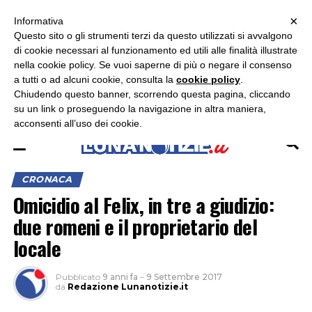
×
ASCOLTA RADIO LUNA
ASCOLTA RADIO IMMAGINE
ASCOLTA RADIO LATINA
Informativa
Questo sito o gli strumenti terzi da questo utilizzati si avvalgono
×
di cookie necessari al funzionamento ed utili alle finalità illustrate
nella cookie policy. Se vuoi saperne di più o negare il consenso
a tutti o ad alcuni cookie, consulta la
cookie policy
.
Chiudendo questo banner, scorrendo questa pagina, cliccando
su un link o proseguendo la navigazione in altra maniera,
acconsenti all’uso dei cookie.
CRONACA
Omicidio al Felix, in tre a giudizio:
due romeni e il proprietario del
locale
Pubblicato
9 anni fa
–
9 Settembre 2017
da
Redazione Lunanotizie.it