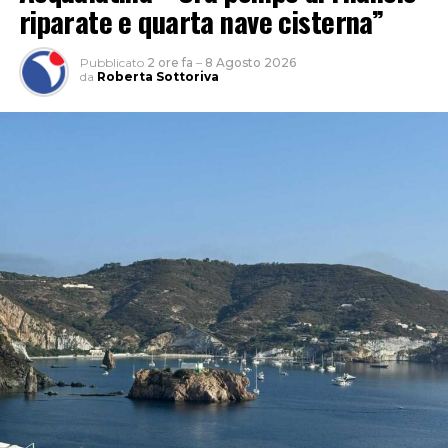
riparate e quarta nave cisterna”
Pubblicato
2 ore fa
–
8 Agosto 2026
da
Roberta Sottoriva
“L’approfondimento del sindacato – spiega Garullo –
sviluppa l’indicatore del rischio rapportando il numero
dei casi denunciati a quello degli occupati per
permettere un confronto omogeneo tra i diversi
territori laziali, indipendentemente dalla loro
dimensione occupazionale. Sul piano dei numeri assoluti
dal dossier emerge che lo scorso anno nella provincia di
Latina ci sono state 3.519 denunce di infortunio sul