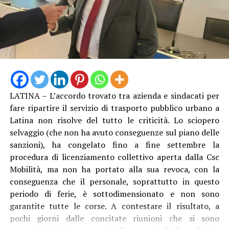
LATINA – L’accordo trovato tra azienda e sindacati per
Anche Ambrosino come altri suoi colleghi si è dovuto
fare ripartire il servizio di trasporto pubblico urbano a
rivolgere al Prefetto di Latina, e ha avuto “interlocuzioni
Latina non risolve del tutto le criticità. Lo sciopero
serrate” con l’Amministratore Delegato e il Presidente di
selvaggio (che non ha avuto conseguenze sul piano delle
Acqualatina, oltre che con i vari funzionari e tecnici
sanzioni), ha congelato fino a fine settembre la
coinvolti. “Dopo aver compreso la gravità della
procedura di licenziamento collettivo aperta dalla Csc
situazione, tutti si sono attivati per intervenire sulle
Mobilità, ma non ha portato alla sua revoca, con la
disfunzioni – racconta il primo cittadino dlel’isola – Le
conseguenza che il personale, soprattutto in questo
pompe di rilancio sono state riparate e, da oggi, sulla
periodo di ferie, è sottodimensionato e non sono
linea abbiamo anche la quarta nave cisterna, la “Cesare”.
garantite tutte le corse. A contestare il risultato, a
Questo dovrebbe garantire un maggiore apporto
pochi giorni dalle concitate riunioni che si sono
d’acqua e, soprattutto, una pressione più costante,