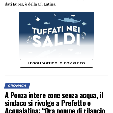
dati Eures, è della Uil Latina.
LEGGI L’ARTICOLO COMPLETO
Il segretario provinciale Luigi Garullo spiega che “con un
indice di 6 infortuni mortali ogni 100mila occupati, il
CRONACA
territorio pontino si è posizionato subito dopo
A Ponza intere zone senza acqua, il
Frosinone (6,3) e prima di Rieti (5,1), Viterbo (4) e Roma
sindaco si rivolge a Prefetto e
(3,1)”.
Acqualatina: “Ora pompe di rilancio