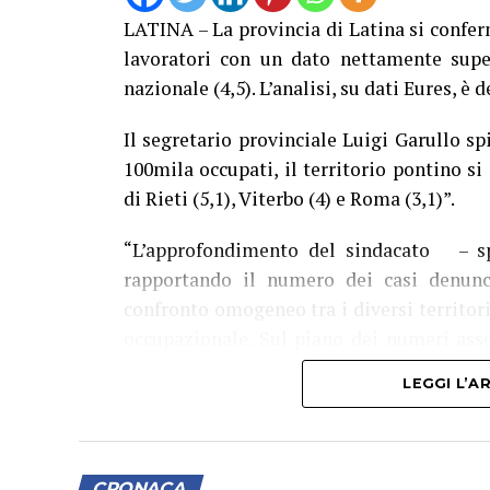
LATINA – La provincia di Latina si conferma
lavoratori con un dato nettamente super
nazionale (4,5). L’analisi, su dati Eures, è d
Il segretario provinciale Luigi Garullo sp
100mila occupati, il territorio pontino s
di Rieti (5,1), Viterbo (4) e Roma (3,1)”.
“L’approfondimento del sindacato – spi
rapportando il numero dei casi denunc
confronto omogeneo tra i diversi territor
occupazionale. Sul piano dei numeri ass
provincia di Latina ci sono state 3.519 den
LEGGI L’
Nei primi sei mesi del 2026 le denunce h
incidenti mortali. Un bilancio che non co
nel mese di luglio e che rende – ad oggi –
CRONACA