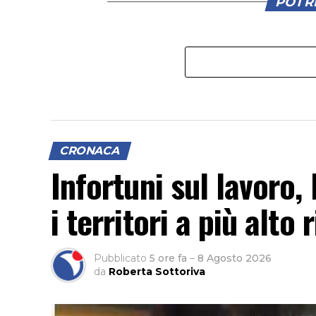
POTRE
CRONACA
Infortuni sul lavoro, 
i territori a più alto 
Pubblicato
5 ore fa
–
8 Agosto 2026
da
Roberta Sottoriva