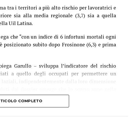
 tra i territori a più alto rischio per lavoratrici e
iore sia alla media regionale (3,7) sia a quella
ella Uil Latina.
iega che “con un indice di 6 infortuni mortali ogni
i è posizionato subito dopo Frosinone (6,3) e prima
ega Garullo – sviluppa l’indicatore del rischio
iati a quello degli occupati per permettere un
i laziali, indipendentemente dalla loro dimensione
oluti dal dossier emerge che lo scorso anno nella
unce di infortunio sul lavoro, 13 con esito mortale.
ARTICOLO COMPLETO
anno già raggiunto quota 1.864, quattro invece gli
mprende ancora i due lavoratori morti per il caldo
 il quadro ancora più drammatico”, conclude Garullo