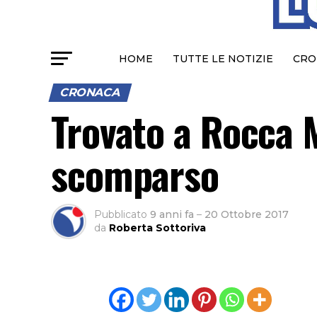
HOME
TUTTE LE NOTIZIE
CRO
CRONACA
Trovato a Rocca 
scomparso
Pubblicato
9 anni fa
–
20 Ottobre 2017
da
Roberta Sottoriva