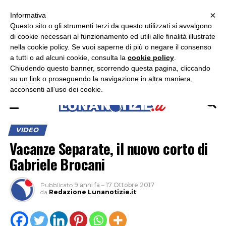
×
ASCOLTA RADIO LUNA
ASCOLTA RADIO IMMAGINE
ASCOLTA RADIO LATINA
Informativa
Questo sito o gli strumenti terzi da questo utilizzati si avvalgono
×
di cookie necessari al funzionamento ed utili alle finalità illustrate
nella cookie policy. Se vuoi saperne di più o negare il consenso
a tutti o ad alcuni cookie, consulta la
cookie policy
.
Chiudendo questo banner, scorrendo questa pagina, cliccando
su un link o proseguendo la navigazione in altra maniera,
acconsenti all’uso dei cookie.
VIDEO
Vacanze Separate, il nuovo corto di
Gabriele Brocani
Pubblicato
9 anni fa
–
17 Ottobre 2017
da
Redazione Lunanotizie.it