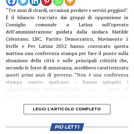
Un altro elemento evidenziato dalla minoranza riguarda
“Tre anni di ritardi, occasioni perdute e servizi peggiori”.
gli atti relativi alla consegna e al collaudo. Il 24 luglio,
È il bilancio tracciato dai gruppi di opposizione in
alla vigilia della riapertura, sarebbe stato sottoscritto il
Consiglio comunale a Latina sull’operato
verbale di consegna anticipata nel quale le opere
dell’amministrazione guidata dalla sindaca Matilde
vengono indicate come prive di difetti e vizi palesi. Nella
Celentano. LBC, Partito Democratico, Movimento 5
stessa giornata è stato redatto anche un verbale di
Stelle e Per Latina 2032 hanno convocato questa
collaudo parziale.
mattina una conferenza stampa per fare il punto sulla
situazione della città e sulle principali criticità che,
Durante la commissione, secondo quanto riferito dai
secondo le forze di minoranza, avrebbero caratterizzato
consiglieri, il collaudatore avrebbe chiarito che
questi primi anni di governo. “Non è una conferenza
quest’ultimo documento era finalizzato alla riapertura
stampa contro qualcuno – hanno spiegato i
in sicurezza del parco, mentre il collaudo definitivo
rappresentanti dell’opposizione – ma a favore di
dovrebbe essere completato entro dicembre.
Latina”. Al centro dell’incontro diversi temi: dalla
gestione della marina ai servizi pubblici, dal bilancio
L’opposizione mette in relazione questi atti con alcune
LEGGI L’ARTICOLO COMPLETO
comunale ai trasporti, passando per ABC, emergenza
criticità emerse successivamente, in particolare quelle
idrica, cultura e fondi PNRR. Secondo i gruppi di
relative alla pavimentazione in Levostab 99 e
opposizione, il problema principale sarebbe “un’assenza
PIÙ LETTI
all’accessibilità di alcune aree. Da qui la richiesta di
di programmazione” e una gestione basata più sugli