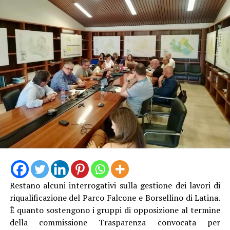
“Quello della difesa della costa – afferma la sindaca
Matilde Celentano – è un impegno strategico per la
nostra amministrazione, perché significa proteggere il
Restano alcuni interrogativi sulla gestione dei lavori di
territorio e l’ambiente, risorse fondamentale per lo
riqualificazione del Parco Falcone e Borsellino di Latina.
sviluppo turistico ed economico della nostra città.
È quanto sostengono i gruppi di opposizione al termine
L’approvazione del progetto esecutivo e l’avvio delle
della commissione Trasparenza convocata per
procedure per l’affidamento dei lavori rappresentano