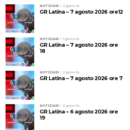
l’attenzione sulla perdita della Bandiera Blu dopo
I gruppi di minoranza sono tornati infine sulla
NOTIZIARI
2 giorni fa
tredici anni consecutivi e sulla gestione della stagione
GR Latina – 7 agosto 2026 ore12
questione degli orari di apertura del parco. Secondo
balneare. “È il simbolo di un fallimento politico”, ha
quanto riferito in commissione, l’estensione
dichiarato Campagna, secondo cui i problemi legati al
dell’apertura di un’ora al mattino e di un’ora alla sera
salvamento, agli affidamenti e alla programmazione del
fino a dicembre avrebbe un costo stimato di circa 6mila
litorale si sarebbero ripetuti negli ultimi anni senza una
NOTIZIARI
1 giorno fa
euro. L’opposizione ha quindi contestato la scelta di non
GR Latina – 7 agosto 2026 ore
soluzione strutturale. La consigliera dem ha criticato
ampliare gli orari e ha messo a confronto questa cifra
18
anche la programmazione culturale estiva e la gestione
con i circa 27mila euro spesi, secondo i consiglieri, per
degli spazi sul lungomare, sostenendo che Latina
l’inaugurazione e altre due serate.
avrebbe perso opportunità di crescita e attrattività
NOTIZIARI
2 giorni fa
rispetto ad altri comuni del territorio.
Al termine della commissione, le opposizioni hanno
GR Latina – 7 agosto 2026 ore 7
annunciato che continueranno a seguire la vicenda,
chiedendo ulteriori verifiche sulla realizzazione
dell’intervento e sulla gestione delle risorse pubbliche.
NOTIZIARI
2 giorni fa
“Quando si investono 6 milioni di euro di risorse
GR Latina – 6 agosto 2026 ore
pubbliche, ogni dubbio deve trovare una risposta
19
puntuale”, sostengono i consiglieri, secondo i quali il
parco dovrebbe essere pienamente completato, sicuro e