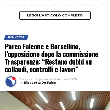
tutelare il patrimonio ambientale e turistico del
litorale”.
LEGGI L’ARTICOLO COMPLETO
POLITICA
Parco Falcone e Borsellino,
l’opposizione dopo la commissione
Trasparenza: “Restano dubbi su
collaudi, controlli e lavori”
Pubblicato
1 giorno fa
–
7 Agosto 2026
da
Elisabetta De Falco
Tra le aree interessate anche Rio Martino, “sul quale
saranno realizzati interventi finalizzati alla salvaguardia
dell’arenile e al miglioramento della resilienza del
sistema costiero”.