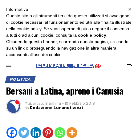
×
ASCOLTA RADIO LUNA
ASCOLTA RADIO IMMAGINE
ASCOLTA RADIO LATINA
Informativa
Questo sito o gli strumenti terzi da questo utilizzati si avvalgono
×
di cookie necessari al funzionamento ed utili alle finalità illustrate
nella cookie policy. Se vuoi saperne di più o negare il consenso
a tutti o ad alcuni cookie, consulta la
cookie policy
.
Chiudendo questo banner, scorrendo questa pagina, cliccando
su un link o proseguendo la navigazione in altra maniera,
acconsenti all’uso dei cookie.
POLITICA
Bersani a Latina, aprono i Canusia
Pubblicato
8 anni fa
–
19 Febbraio 2018
da
Redazione Lunanotizie.it