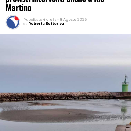
Martino
Pubblicato
4 ore fa
–
8 Agosto 2026
da
Roberta Sottoriva