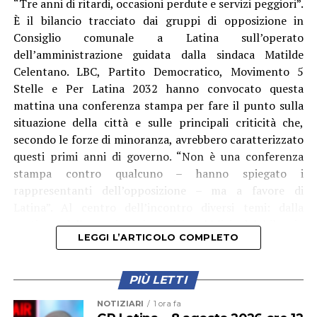
“Tre anni di ritardi, occasioni perdute e servizi peggiori”.
gli atti relativi alla consegna e al collaudo. Il 24 luglio,
È il bilancio tracciato dai gruppi di opposizione in
alla vigilia della riapertura, sarebbe stato sottoscritto il
Consiglio comunale a Latina sull’operato
verbale di consegna anticipata nel quale le opere
dell’amministrazione guidata dalla sindaca Matilde
vengono indicate come prive di difetti e vizi palesi. Nella
Celentano. LBC, Partito Democratico, Movimento 5
stessa giornata è stato redatto anche un verbale di
Stelle e Per Latina 2032 hanno convocato questa
collaudo parziale.
mattina una conferenza stampa per fare il punto sulla
situazione della città e sulle principali criticità che,
Durante la commissione, secondo quanto riferito dai
secondo le forze di minoranza, avrebbero caratterizzato
consiglieri, il collaudatore avrebbe chiarito che
questi primi anni di governo. “Non è una conferenza
quest’ultimo documento era finalizzato alla riapertura
stampa contro qualcuno – hanno spiegato i
in sicurezza del parco, mentre il collaudo definitivo
rappresentanti dell’opposizione – ma a favore di
dovrebbe essere completato entro dicembre.
Latina”. Al centro dell’incontro diversi temi: dalla
gestione della marina ai servizi pubblici, dal bilancio
L’opposizione mette in relazione questi atti con alcune
LEGGI L’ARTICOLO COMPLETO
comunale ai trasporti, passando per ABC, emergenza
criticità emerse successivamente, in particolare quelle
idrica, cultura e fondi PNRR. Secondo i gruppi di
relative alla pavimentazione in Levostab 99 e
opposizione, il problema principale sarebbe “un’assenza
PIÙ LETTI
all’accessibilità di alcune aree. Da qui la richiesta di
di programmazione” e una gestione basata più sugli
chiarire quali controlli siano stati effettuati durante
NOTIZIARI
1 ora fa
annunci che sui risultati concreti. Una critica che,
l’esecuzione dei lavori e come siano state gestite le