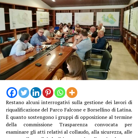
“Quello della difesa della costa – afferma la sindaca
Matilde Celentano – è un impegno strategico per la
nostra amministrazione, perché significa proteggere il
Restano alcuni interrogativi sulla gestione dei lavori di
territorio e l’ambiente, risorse fondamentale per lo
riqualificazione del Parco Falcone e Borsellino di Latina.
sviluppo turistico ed economico della nostra città.
È quanto sostengono i gruppi di opposizione al termine
L’approvazione del progetto esecutivo e l’avvio delle
della commissione Trasparenza convocata per
procedure per l’affidamento dei lavori rappresentano
esaminare gli atti relativi al collaudo, alla sicurezza, alle
un passo concreto verso interventi attesi e necessari. La