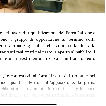
e dei lavori di riqualificazione del Parco Falcone e
gono i gruppi di opposizione al termine della
 esaminare gli atti relativi al collaudo, alla
nterventi realizzati nel parco, riaperto al pubblico il
ri e un investimento di circa 6 milioni di euro
are, le contestazioni formalizzate dal Comune nei
ondo quanto riferito dall’opposizione, la prima
rebbe stata nuovamente formulata a luglio, poco
glieri di LBC, PD, M5S e Per Latina 2032 lamentano
umentazione richiesta prima della commissione e