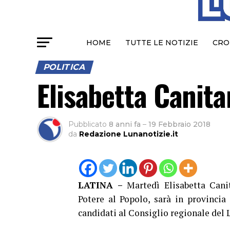
HOME
TUTTE LE NOTIZIE
CRO
POLITICA
Elisabetta Canita
Pubblicato
8 anni fa
–
19 Febbraio 2018
da
Redazione Lunanotizie.it
LATINA –
Martedì Elisabetta Canit
Potere al Popolo, sarà in provincia
candidati al Consiglio regionale del L