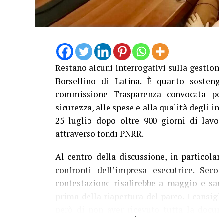
Restano alcuni interrogativi sulla gestion
Borsellino di Latina. È quanto sosten
commissione Trasparenza convocata per
sicurezza, alle spese e alla qualità degli i
25 luglio dopo oltre 900 giorni di lavo
attraverso fondi PNRR.
Al centro della discussione, in particol
confronti dell’impresa esecutrice. Sec
contestazione risalirebbe a maggio e sa
prima della riapertura del parco. I consi
però di non aver ricevuto tutta la doc