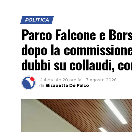
POLITICA
Parco Falcone e Borse
dopo la commissione
dubbi su collaudi, con
Pubblicato
20 ore fa
–
7 Agosto 2026
da
Elisabetta De Falco