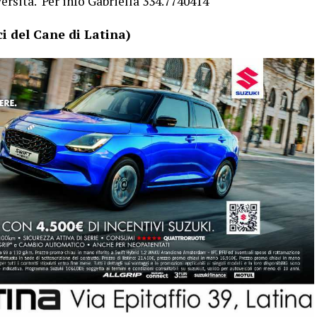
rsità. Per info Gabriella 334.7740414
i del Cane di Latina)