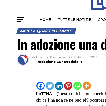
HOME
TUTTE LE NOTIZIE
CRO
AMICI A QUATTRO ZAMPE
In adozione una 
Pubblicato
8 anni fa
–
27 Febbraio 2018
da
Redazione Lunanotizie.it
LATINA
– Questa dolcissima cucciol
chi ce l’ha non se ne può più occupa