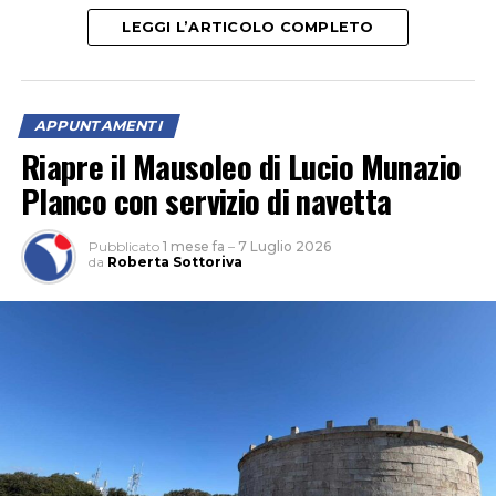
(che è anche aiuto regista), musiche dal vivo del 52nd
LEGGI L’ARTICOLO COMPLETO
Jazz Quartet e i danzatori di Modulo Project. Un’ora e
poco più di spettacolo, che sarà in scena nel Giardino di
Ninfa il 7, 8 e 9 agosto 2026 (alle 20:30).
APPUNTAMENTI
Riapre il Mausoleo di Lucio Munazio
Planco con servizio di navetta
Pubblicato
1 mese fa
–
7 Luglio 2026
da
Roberta Sottoriva
“Un romanzo che non mi ha mai abbandonato, l’ho
incrociato a 14-15 anni ed è rimasto sempre con me, e
che oggi, a centouno anni dalla sua pubblicazione,