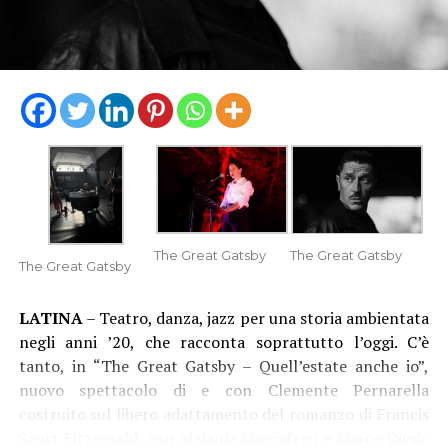
The Great Gatsby
The Great Gatsby
The Great Gatsby
LATINA
– Teatro, danza, jazz per una storia ambientata
negli anni ’20, che racconta soprattutto l’oggi. C’è
tanto, in “The Great Gatsby – Quell’estate anche io”,
nuovo spettacolo di e con Clemente Pernarella
costruito sul libero adattamento del romanzo di Francis
Scott Fitzgerald, con Melania Maccaferri e Marco Divsic