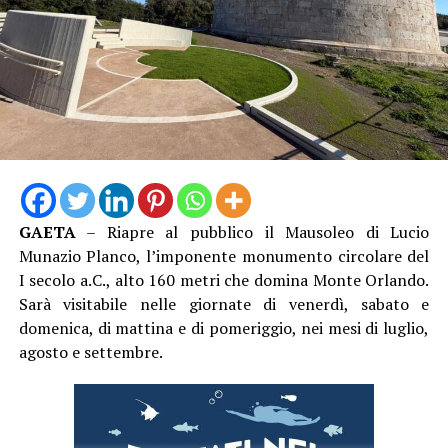
considero più urgente che mai – racconta Pernarella – .
Francis Scott Fitzgerald, raccontava tantissimo della
società americana che stava nascendo come modello, le
meraviglie, ma soprattutto i pericoli, il rischio e i dolori
che il grande sogno americano avrebbe generato.”
Fondamentale la musica: “E’ lo scrittore a identificare i
ruggenti anni venti, come “l’età del jazz”. Il jazz è
protagonista perché è nella poetica di Scott Fitzgerald
ed è l’unico genere che riesce a contenere lo spettacolo
e le contraddizioni di quel sistema”, aggiunge Pernarella
GAETA
– Riapre al pubblico il Mausoleo di Lucio
che parla di uno spettacolo “divertente”, “un gioco a
Munazio Planco, l’imponente monumento circolare del
scatole cinesi”. Tra sogno, illusione e realtà.
I secolo a.C., alto 160 metri che domina Monte Orlando.
Sarà visitabile nelle giornate di venerdì, sabato e
domenica, di mattina e di pomeriggio, nei mesi di luglio,
agosto e settembre.