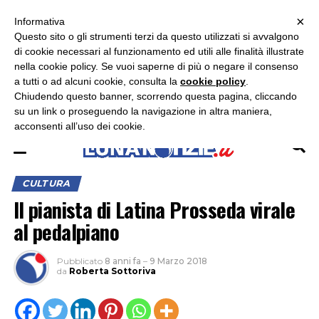
×
ASCOLTA RADIO LUNA
ASCOLTA RADIO IMMAGINE
ASCOLTA RADIO LATINA
Informativa
Questo sito o gli strumenti terzi da questo utilizzati si avvalgono
×
di cookie necessari al funzionamento ed utili alle finalità illustrate
nella cookie policy. Se vuoi saperne di più o negare il consenso
a tutti o ad alcuni cookie, consulta la
cookie policy
.
Chiudendo questo banner, scorrendo questa pagina, cliccando
su un link o proseguendo la navigazione in altra maniera,
acconsenti all’uso dei cookie.
CULTURA
Il pianista di Latina Prosseda virale
al pedalpiano
Pubblicato
8 anni fa
–
9 Marzo 2018
da
Roberta Sottoriva