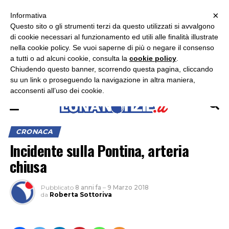
×
ASCOLTA RADIO LUNA
ASCOLTA RADIO IMMAGINE
ASCOLTA RADIO LATINA
Informativa
Questo sito o gli strumenti terzi da questo utilizzati si avvalgono
×
di cookie necessari al funzionamento ed utili alle finalità illustrate
nella cookie policy. Se vuoi saperne di più o negare il consenso
a tutti o ad alcuni cookie, consulta la
cookie policy
.
Chiudendo questo banner, scorrendo questa pagina, cliccando
su un link o proseguendo la navigazione in altra maniera,
acconsenti all’uso dei cookie.
CRONACA
Incidente sulla Pontina, arteria
chiusa
Pubblicato
8 anni fa
–
9 Marzo 2018
da
Roberta Sottoriva