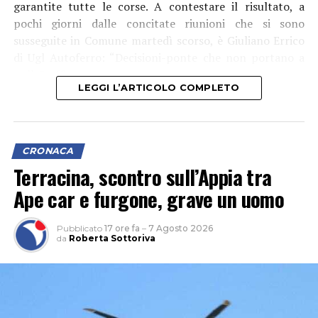
garantite tutte le corse. A contestare il risultato, a
pochi giorni dalle concitate riunioni che si sono
susseguite in Comune martedì scorso, è Giuliano Errico
di Ugl Autoferro: “Decisioni-ponte che non portano a
nulla”, afferma.
LEGGI L’ARTICOLO COMPLETO
CRONACA
Terracina, scontro sull’Appia tra
Ape car e furgone, grave un uomo
Pubblicato
17 ore fa
–
7 Agosto 2026
da
Roberta Sottoriva
“Le criticità che restano sono importanti perché c’è una
carenza di personale che unita a un parco mezzi che non