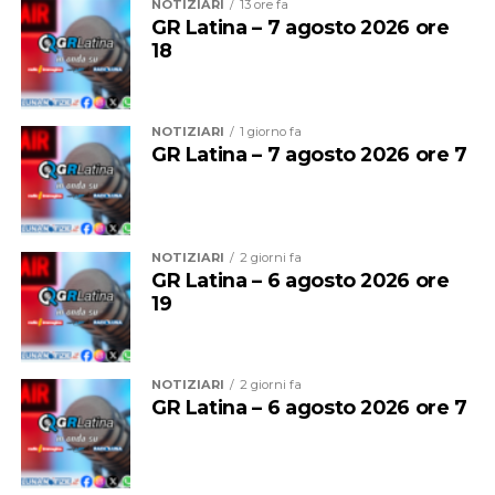
stazione Termini. La presenza di una persona che dava
NOTIZIARI
13 ore fa
GR Latina – 7 agosto 2026 ore
in escandescenza sui binari aveva costretto il treno a
18
fermarsi alla stazione precedente. La situazione
sembrava inizialmente rientrata, poi la sospensione del
traffico.
NOTIZIARI
1 giorno fa
GR Latina – 7 agosto 2026 ore 7
NOTIZIARI
2 giorni fa
GR Latina – 6 agosto 2026 ore
19
NOTIZIARI
2 giorni fa
GR Latina – 6 agosto 2026 ore 7