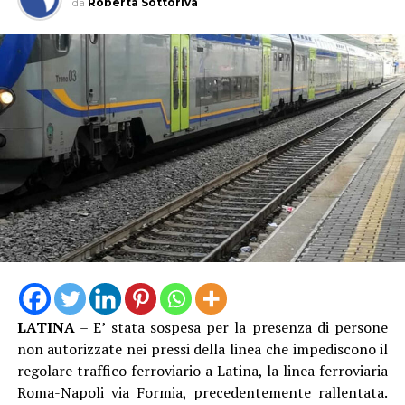
da
Roberta Sottoriva
appartiene a un gruppo importante che ha sempre
investito in maniera ottimale in tutte le zone dove ha
lavorato, quindi ci sorprende che a Latina si vada in
controtendenza”.
Dunque nuovi scioperi in vista?
“Cercheremo in tutte le sedi di farci sentire, ma abbiamo
sempre utilizzato gli strumenti di legge. È ovvio che
qualora una situazione del genere dovesse continuare,
aprire le procedure di raffreddamento e conciliazione
sarebbe un passo ipotizzabile”.
LATINA
– E’ stata sospesa per la presenza di persone
non autorizzate nei pressi della linea che impediscono il
regolare traffico ferroviario a Latina, la linea ferroviaria
Roma-Napoli via Formia, precedentemente rallentata.