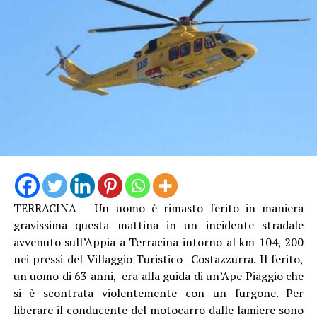
è più efficiente ed efficace come dovrebbe essere, non
potrà garantire, secondo noi, per questa estate, un
servizio eccellente. E siamo anche preoccupati per
l’inizio della stagione scolastica, quando andrà garantito
agli studenti il diritto alla mobilità che è sacrosanto”.
TERRACINA – Un uomo è rimasto ferito in maniera
gravissima questa mattina in un incidente stradale
avvenuto sull’Appia a Terracina intorno al km 104, 200
nei pressi del Villaggio Turistico Costazzurra. Il ferito,
un uomo di 63 anni, era alla guida di un’Ape Piaggio che
Audio
si è scontrata violentemente con un furgone. Per
00:00
00:00
Player
liberare il conducente del motocarro dalle lamiere sono
Per il sindacalista, che martedì sedeva al tavolo con