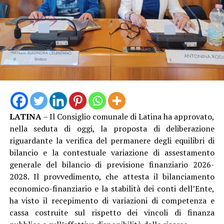
Ad aprire gli interventi è stata la capogruppo del
Partito Democratico Valeria Campagna, che ha puntato
l’attenzione sulla perdita della Bandiera Blu dopo
tredici anni consecutivi e sulla gestione della stagione
balneare. “È il simbolo di un fallimento politico”, ha
dichiarato Campagna, secondo cui i problemi legati al
salvamento, agli affidamenti e alla programmazione del
litorale si sarebbero ripetuti negli ultimi anni senza una
soluzione strutturale. La consigliera dem ha criticato
anche la programmazione culturale estiva e la gestione
LATINA
– Il Consiglio comunale di Latina ha approvato,
degli spazi sul lungomare, sostenendo che Latina
nella seduta di oggi, la proposta di deliberazione
avrebbe perso opportunità di crescita e attrattività
riguardante la verifica del permanere degli equilibri di
rispetto ad altri comuni del territorio.
bilancio e la contestuale variazione di assestamento
generale del bilancio di previsione finanziario 2026-
2028. Il provvedimento, che attesta il bilanciamento
economico-finanziario e la stabilità dei conti dell’Ente,
ha visto il recepimento di variazioni di competenza e
cassa costruite sul rispetto dei vincoli di finanza