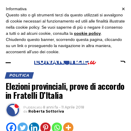
×
ASCOLTA RADIO LUNA
ASCOLTA RADIO IMMAGINE
ASCOLTA RADIO LATINA
Informativa
Questo sito o gli strumenti terzi da questo utilizzati si avvalgono
×
di cookie necessari al funzionamento ed utili alle finalità illustrate
nella cookie policy. Se vuoi saperne di più o negare il consenso
a tutti o ad alcuni cookie, consulta la
cookie policy
.
Chiudendo questo banner, scorrendo questa pagina, cliccando
su un link o proseguendo la navigazione in altra maniera,
acconsenti all’uso dei cookie.
POLITICA
Elezioni provinciali, prove di accordo
in Fratelli D’Italia
Pubblicato
8 anni fa
–
11 Aprile 2018
da
Roberta Sottoriva