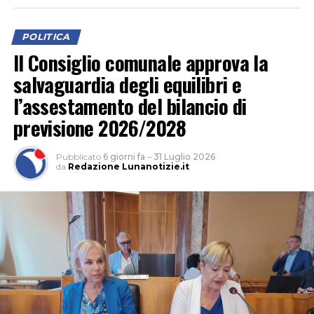
opposizione, il problema principale sarebbe “un’assenza
di programmazione” e una gestione basata più sugli
POLITICA
annunci che sui risultati concreti. Una critica che,
Il Consiglio comunale approva la
secondo i consiglieri, sarebbe emersa in modo
salvaguardia degli equilibri e
particolare durante l’estate, con riferimento alla
gestione degli eventi, dei servizi sul litorale e della
l’assestamento del bilancio di
sicurezza.
previsione 2026/2028
Pubblicato
6 giorni fa
–
31 Luglio 2026
da
Redazione Lunanotizie.it