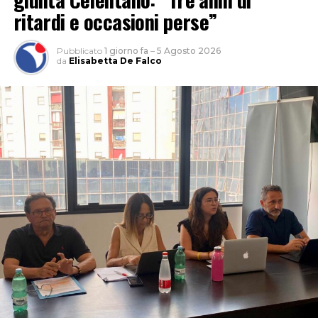
ritardi e occasioni perse”
Pubblicato
1 giorno fa
–
5 Agosto 2026
da
Elisabetta De Falco