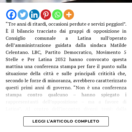
“Tre anni di ritardi, occasioni perdute e servizi peggiori”.
È il bilancio tracciato dai gruppi di opposizione in
Consiglio comunale a Latina sull’operato
dell’amministrazione guidata dalla sindaca Matilde
Celentano. LBC, Partito Democratico, Movimento 5
Stelle e Per Latina 2032 hanno convocato questa
mattina una conferenza stampa per fare il punto sulla
situazione della città e sulle principali criticità che,
secondo le forze di minoranza, avrebbero caratterizzato
questi primi anni di governo. “Non è una conferenza
stampa contro qualcuno – hanno spiegato i
rappresentanti dell’opposizione – ma a favore di
Latina”. Al centro dell’incontro diversi temi: dalla
gestione della marina ai servizi pubblici, dal bilancio
LEGGI L’ARTICOLO COMPLETO
comunale ai trasporti, passando per ABC, emergenza
idrica, cultura e fondi PNRR. Secondo i gruppi di