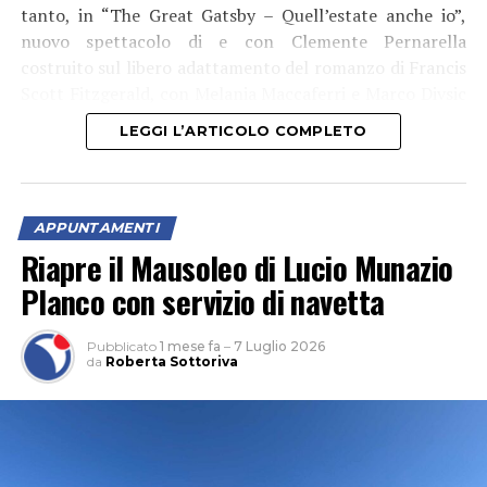
tanto, in “The Great Gatsby – Quell’estate anche io”,
nuovo spettacolo di e con Clemente Pernarella
costruito sul libero adattamento del romanzo di Francis
Scott Fitzgerald, con Melania Maccaferri e Marco Divsic
(che è anche aiuto regista), musiche dal vivo del 52nd
LEGGI L’ARTICOLO COMPLETO
Jazz Quartet e i danzatori di Modulo Project. Un’ora e
poco più di spettacolo, che sarà in scena nel Giardino di
Ninfa il 7, 8 e 9 agosto 2026 (alle 20:30).
APPUNTAMENTI
Riapre il Mausoleo di Lucio Munazio
Planco con servizio di navetta
Pubblicato
1 mese fa
–
7 Luglio 2026
da
Roberta Sottoriva