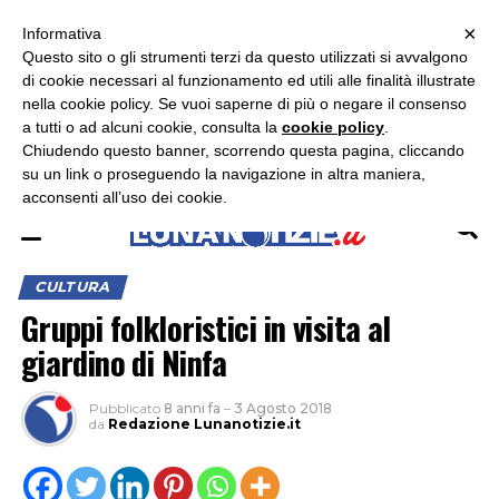
×
ASCOLTA RADIO LUNA
ASCOLTA RADIO IMMAGINE
ASCOLTA RADIO LATINA
Informativa
Questo sito o gli strumenti terzi da questo utilizzati si avvalgono
×
di cookie necessari al funzionamento ed utili alle finalità illustrate
nella cookie policy. Se vuoi saperne di più o negare il consenso
a tutti o ad alcuni cookie, consulta la
cookie policy
.
Chiudendo questo banner, scorrendo questa pagina, cliccando
su un link o proseguendo la navigazione in altra maniera,
acconsenti all’uso dei cookie.
CULTURA
Gruppi folkloristici in visita al
giardino di Ninfa
Pubblicato
8 anni fa
–
3 Agosto 2018
da
Redazione Lunanotizie.it