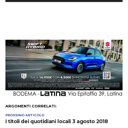
Player
ARGOMENTI CORRELATI:
PROSSIMO ARTICOLO
I titoli dei quotidiani locali 3 agosto 2018