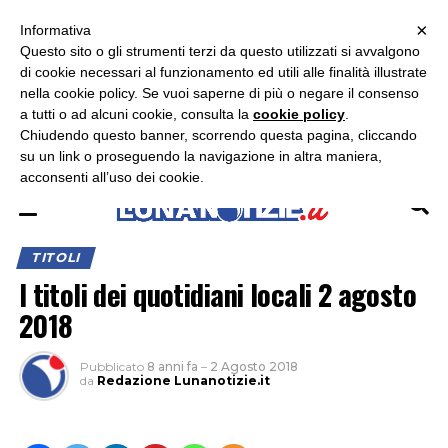
×
ASCOLTA RADIO LUNA
ASCOLTA RADIO IMMAGINE
ASCOLTA RADIO LATINA
Informativa
Questo sito o gli strumenti terzi da questo utilizzati si avvalgono
×
di cookie necessari al funzionamento ed utili alle finalità illustrate
nella cookie policy. Se vuoi saperne di più o negare il consenso
a tutti o ad alcuni cookie, consulta la
cookie policy
.
Chiudendo questo banner, scorrendo questa pagina, cliccando
su un link o proseguendo la navigazione in altra maniera,
acconsenti all’uso dei cookie.
TITOLI
I titoli dei quotidiani locali 2 agosto
2018
Pubblicato
8 anni fa
–
2 Agosto 2018
da
Redazione Lunanotizie.it