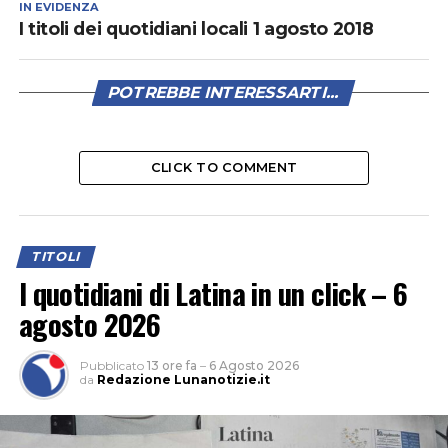
IN EVIDENZA
I titoli dei quotidiani locali 1 agosto 2018
POTREBBE INTERESSARTI...
CLICK TO COMMENT
TITOLI
I quotidiani di Latina in un click – 6
agosto 2026
Pubblicato
13 ore fa
–
6 Agosto 2026
da
Redazione Lunanotizie.it