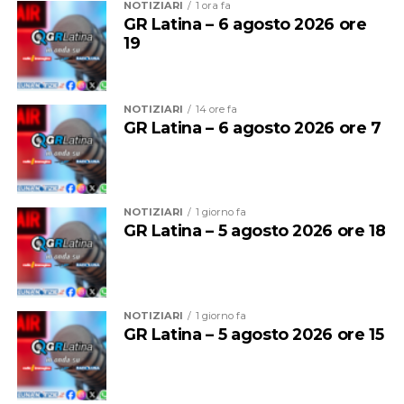
NOTIZIARI
1 ora fa
GR Latina – 6 agosto 2026 ore
19
NOTIZIARI
14 ore fa
GR Latina – 6 agosto 2026 ore 7
NOTIZIARI
1 giorno fa
GR Latina – 5 agosto 2026 ore 18
NOTIZIARI
1 giorno fa
GR Latina – 5 agosto 2026 ore 15