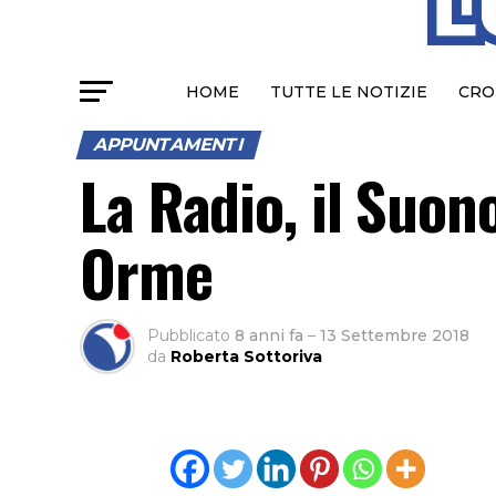
HOME
TUTTE LE NOTIZIE
CRO
APPUNTAMENTI
La Radio, il Suon
Orme
Pubblicato
8 anni fa
–
13 Settembre 2018
da
Roberta Sottoriva