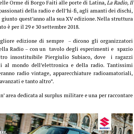
lle Orme di Borgo Faiti alle porte di Latina,
La Radio, Il
ssionati della radio e dell’hi-fi, agli amanti dei dischi,
, giunto quest’anno alla sua XV edizione. Nella struttura
to è per il 29 e 30 settembre 2018.
liore edizione di sempre – dicono gli organizzatori
della Radio – con un tavolo degli esperimenti e spazio
tro insostituibile Piergiulio Subiaco, dove i ragazzi
si al mondo dell’elettronica e della radio. Tantissimi
eranno radio vintage, apparecchiature radioamatoriali,
avanzati e tanto altro”.
n’ area dedicata al surplus militare e una per raccontare