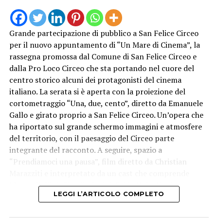
Grande partecipazione di pubblico a San Felice Circeo
per il nuovo appuntamento di “Un Mare di Cinema”, la
rassegna promossa dal Comune di San Felice Circeo e
dalla Pro Loco Circeo che sta portando nel cuore del
centro storico alcuni dei protagonisti del cinema
italiano. La serata si è aperta con la proiezione del
cortometraggio “Una, due, cento”, diretto da Emanuele
Gallo e girato proprio a San Felice Circeo. Un’opera che
ha riportato sul grande schermo immagini e atmosfere
del territorio, con il paesaggio del Circeo parte
integrante del racconto. A seguire, spazio a
“Prendiamoci una pausa”, film diretto da Christian
Marazziti e interpretato da un cast che comprende
Marco Giallini, Claudia Gerini, Fabio Volo, Ilenia
LEGGI L’ARTICOLO COMPLETO
Pastorelli e Paolo Calabresi.