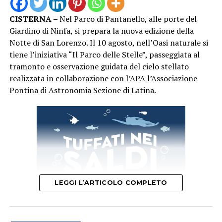
capace di richiamare una significativa presenza di
CISTERNA –
Nel Parco di Pantanello, alle porte del
pubblico nel centro storico di San Felice Circeo. “Un
Giardino di Ninfa, si prepara la nuova edizione della
Mare di Cinema” proseguirà con i prossimi
Notte di San Lorenzo. Il 10 agosto, nell’Oasi naturale si
appuntamenti in programma, continuando a unire
tiene l’iniziativa “Il Parco delle Stelle”, passeggiata al
cinema, cultura e territorio nelle serate estive di San
tramonto e osservazione guidata del cielo stellato
Felice Circeo.
realizzata in collaborazione con l’APA l’Associazione
Pontina di Astronomia Sezione di Latina.
LEGGI L’ARTICOLO COMPLETO