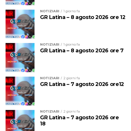
NOTIZIARI
1 giorno fa
GR Latina – 8 agosto 2026 ore 12
NOTIZIARI
1 giorno fa
GR Latina – 8 agosto 2026 ore 7
La musica continuerà poi ad essere protagonista sui tre
palchi della festa.
NOTIZIARI
2 giorni fa
GR Latina – 7 agosto 2026 ore12
Sul palco del
Grappa Jazz Festival
salirà il
Luca
Mannutza & Paolo Recchia Duo,
raffinata formazione
composta da pianoforte e sassofono contralto, mentre
domenica 9 agosto il festival chiuderà con il Jordan
NOTIZIARI
2 giorni fa
Corda 5et
, formazione guidata dal vibrafonista Jordan
GR Latina – 7 agosto 2026 ore
Corda insieme a Filippo Bianchini, Dario Rogato
18
(direttore artistico del Grappa Jazz Festival), Luca