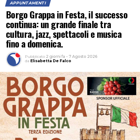
APPUNTAMENTI
“Un’occasione per vivere la natura al calar del sole e
Borgo Grappa in Festa, il successo
scoprire le meraviglie del cielo notturno tra stelle,
continua: un grande finale tra
costellazioni e pianeti”, è l’invito della Fondazione
cultura, jazz, spettacoli e musica
Caetani. Nel parco naturale non c’è inquinamento
fino a domenica.
luminoso e la volta celeste appare ancora più
spettacolare.
Pubblicato
2 giorni fa
–
7 Agosto 2026
da
Elisabetta De Falco