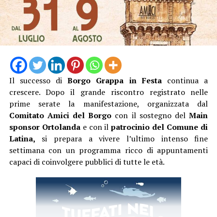
L’ingresso con unico orario alle 19 Dalle 19:15 alle
20:45, l’escursione, poi la pausa per cena al sacco, quindi
dalle 21:20 alle 23:00 l’ Osservazione guidata del cielo
stellato con gli esperti dell’APA.
Biglietto 10 euro.
Il successo di
Borgo Grappa in Festa
continua a
crescere. Dopo il grande riscontro registrato nelle
prime serate la manifestazione, organizzata dal
Comitato Amici del Borgo
con il sostegno del
Main
sponsor Ortolanda
e con il
patrocinio del Comune di
Latina,
si prepara a vivere l’ultimo intenso fine
settimana con un programma ricco di appuntamenti
capaci di coinvolgere pubblici di tutte le età.