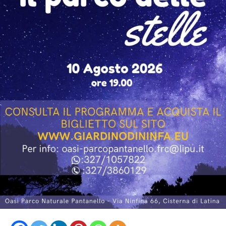
L’incontro con Giallini e Marazziti ha regalato al
pubblico momenti di confronto, ironia e spontaneità,
confermando lo spirito che caratterizza “Un Mare di
Cinema”: non soltanto una rassegna di proiezioni, ma
un’occasione per avvicinare il pubblico ai protagonisti e
agli autori del cinema italiano.
Piazza Lanzuisi si è così confermata ancora una volta
luogo di incontro e condivisione, con una nuova serata