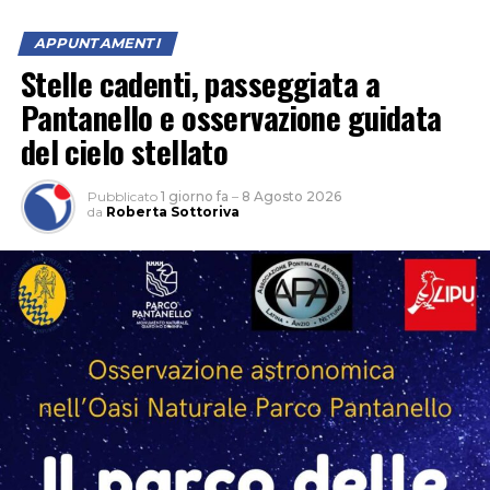
APPUNTAMENTI
Stelle cadenti, passeggiata a
Pantanello e osservazione guidata
del cielo stellato
Pubblicato
1 giorno fa
–
8 Agosto 2026
da
Roberta Sottoriva
Ospiti della serata il regista Christian Marazziti e Marco
Giallini, che hanno incontrato il pubblico al termine
della proiezione, raccontando la realizzazione del film e
condividendo aneddoti ed esperienze legate al set e al
loro lavoro nel cinema. Tra gli ospiti presenti anche il
regista Paolo Genovese, già protagonista della serata
inaugurale della rassegna.