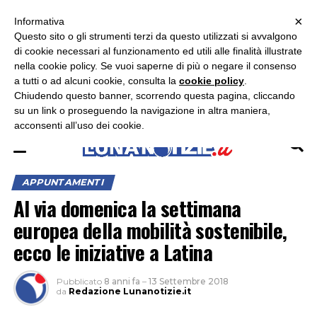
×
ASCOLTA RADIO LUNA
ASCOLTA RADIO IMMAGINE
ASCOLTA RADIO LATINA
Informativa
Questo sito o gli strumenti terzi da questo utilizzati si avvalgono
×
di cookie necessari al funzionamento ed utili alle finalità illustrate
nella cookie policy. Se vuoi saperne di più o negare il consenso
a tutti o ad alcuni cookie, consulta la
cookie policy
.
Chiudendo questo banner, scorrendo questa pagina, cliccando
su un link o proseguendo la navigazione in altra maniera,
acconsenti all’uso dei cookie.
APPUNTAMENTI
Al via domenica la settimana
europea della mobilità sostenibile,
ecco le iniziative a Latina
Pubblicato
8 anni fa
–
13 Settembre 2018
da
Redazione Lunanotizie.it