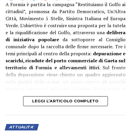
A Formia è partita la campagna “Restituiamo il Golfo ai
cittadini”, promossa da Partito Democratico, Un’Altra
Città, Movimento 5 Stelle, Sinistra Italiana ed Europa
Verde. L’obiettivo è costruire una proposta per la tutela
e la riqualificazione del Golfo, attraverso una
delibera
di iniziativa popolare
da sottoporre al Consiglio
comunale dopo la raccolta delle firme necessarie. Tre i
temi principali al centro della proposta:
depurazione e
scarichi, ricadute del porto commerciale di Gaeta sul
territorio di Formia e allevamenti ittici
. Sul fronte
della depurazione viene chiesto un quadro aggiornato
sulla qualità delle acque, un piano contro gli scarichi
abusivi e interventi sulla rete fognaria. Per il porto di
Gaeta si propone un maggiore coinvolgimento di Formia
LEGGI L’ARTICOLO COMPLETO
nelle decisioni, informazioni preventive sull’arrivo delle
navi che trasportano merci potenzialmente impattanti
e maggiori controlli sui mezzi pesanti legati ai traffici
portuali. Per gli allevamenti ittici viene chiesto invece di
ATTUALITA'
coinvolgere Comune di Gaeta e Regione Lazio per