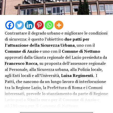
Contrastare il degrado urbano e migliorare le condizioni
di sicurezza: è questo l’obiettivo
due patti per
l’attuazione della Sicurezza Urbana
, uno con il
Comune di Anzio
e uno con il
Comune di Nettuno
approvati dalla Giunta regionale del Lazio presieduta da
“L’attivazione della Guardia Medica Turistica – afferma il
Francesco Rocca
, su proposta dell’assessore regionale
sindaco Matilde Celentano – rappresenta una risposta
al Personale, alla Sicurezza urbana, alla Polizia locale,
concreta alle esigenze del nostro territorio nel periodo
agli Enti locali e all’Università,
Luisa Regimenti
. I
di maggiore affluenza estiva. Mettiamo a disposizione di
Patti, che nascono da un lungo lavoro di interlocuzione
residenti e turisti un servizio di prossimità che rafforza
tra la Regione Lazio, la Prefettura di Roma e i Comuni
la tutela della salute e contribuisce a rendere il nostro
interessati, prevede lo stanziamento da parte di Regione
litorale ancora più accogliente e sicuro. La sinergia tra
Lazio pari a
50mila euro per il Comune di Anzio
e
istituzioni è la strada giusta per offrire servizi efficienti
48.780 euro per il Comune di Nettuno
.
e vicini ai cittadini”.