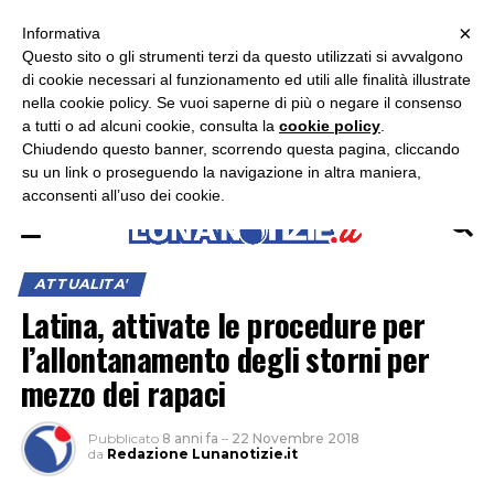
×
ASCOLTA RADIO LUNA
ASCOLTA RADIO IMMAGINE
ASCOLTA RADIO LATINA
Informativa
Questo sito o gli strumenti terzi da questo utilizzati si avvalgono
×
di cookie necessari al funzionamento ed utili alle finalità illustrate
nella cookie policy. Se vuoi saperne di più o negare il consenso
a tutti o ad alcuni cookie, consulta la
cookie policy
.
Chiudendo questo banner, scorrendo questa pagina, cliccando
su un link o proseguendo la navigazione in altra maniera,
acconsenti all’uso dei cookie.
ATTUALITA'
Latina, attivate le procedure per
l’allontanamento degli storni per
mezzo dei rapaci
Pubblicato
8 anni fa
–
22 Novembre 2018
da
Redazione Lunanotizie.it