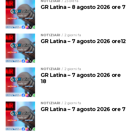
NOTIZIARI
23 ore fa
apposita relazione inoltrata dal Comune.
GR Latina – 8 agosto 2026 ore 7
NOTIZIARI
2 giorni fa
GR Latina – 7 agosto 2026 ore12
NOTIZIARI
2 giorni fa
GR Latina – 7 agosto 2026 ore
18
Ad Anzio gli impianti di videosorveglianza saranno
installati in
5 siti strategici nel centro cittadino per
NOTIZIARI
2 giorni fa
un totale di 17 nuove telecamere
. L’obiettivo è creare
GR Latina – 7 agosto 2026 ore 7
un modello avanzato di sicurezza integrata per
aumentare l’indice di sorvegliabilità delle aree a maggior
rischio e si unisce a un parallelo intervento del Comune