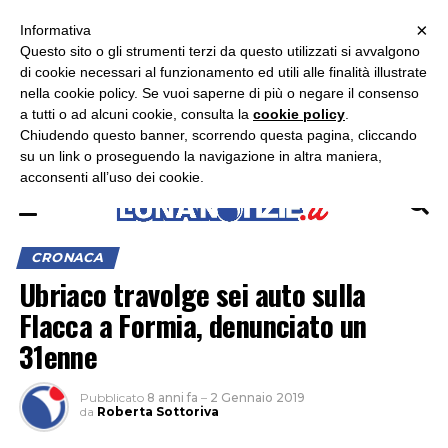
×
ASCOLTA RADIO LUNA
ASCOLTA RADIO IMMAGINE
ASCOLTA RADIO LATINA
Informativa
Questo sito o gli strumenti terzi da questo utilizzati si avvalgono
×
di cookie necessari al funzionamento ed utili alle finalità illustrate
nella cookie policy. Se vuoi saperne di più o negare il consenso
a tutti o ad alcuni cookie, consulta la
cookie policy
.
Chiudendo questo banner, scorrendo questa pagina, cliccando
su un link o proseguendo la navigazione in altra maniera,
acconsenti all’uso dei cookie.
CRONACA
Ubriaco travolge sei auto sulla
Flacca a Formia, denunciato un
31enne
Pubblicato
8 anni fa
–
2 Gennaio 2019
da
Roberta Sottoriva