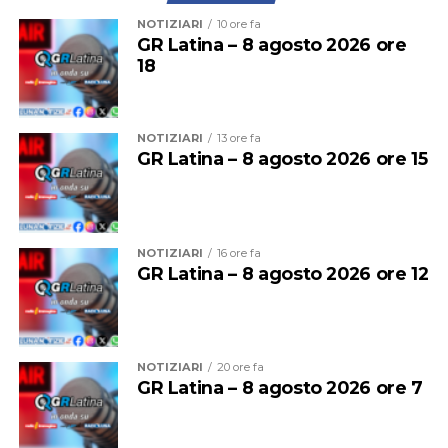
Il provvedimento disciplina anche la somministrazione
NOTIZIARI
10 ore fa
di bevande alcoliche e le attività di intrattenimento
GR Latina – 8 agosto 2026 ore
18
musicale e danzante, con l’obiettivo di prevenire
situazioni di criticità legate agli assembramenti e
all’utilizzo improprio delle spiagge.
NOTIZIARI
13 ore fa
GR Latina – 8 agosto 2026 ore 15
NOTIZIARI
16 ore fa
GR Latina – 8 agosto 2026 ore 12
NOTIZIARI
20 ore fa
GR Latina – 8 agosto 2026 ore 7
Per entrambe le giornate sarà quindi vietato
bivaccare,
campeggiare e accendere fuochi o falò
su tutte le