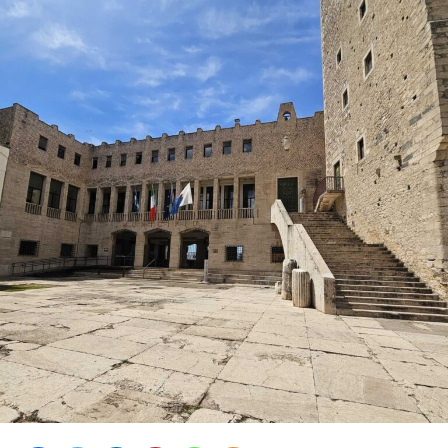
La proprietaria di una delle vetture coinvolte ha
denunciato l’accaduto anche attraverso un video
pubblicato sui social, nella speranza di poter raccogliere
informazioni utili a ricostruire quanto accaduto e
individuare il responsabile.
Al momento, infatti, non risulta che qualcuno abbia
assistito direttamente all’incidente, nonostante il
lungomare fosse particolarmente affollato proprio
nell’ora di punta del sabato.