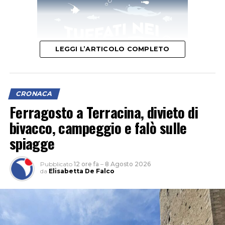
LEGGI L’ARTICOLO COMPLETO
CRONACA
Ferragosto a Terracina, divieto di
bivacco, campeggio e falò sulle
L’ipotesi è quella di un veicolo finito contro le tre auto,
spiagge
il cui conducente non si sarebbe fermato dopo l’impatto
per verificare i danni né per lasciare i propri dati,
Pubblicato
12 ore fa
–
8 Agosto 2026
facendo perdere le proprie tracce.
da
Elisabetta De Falco