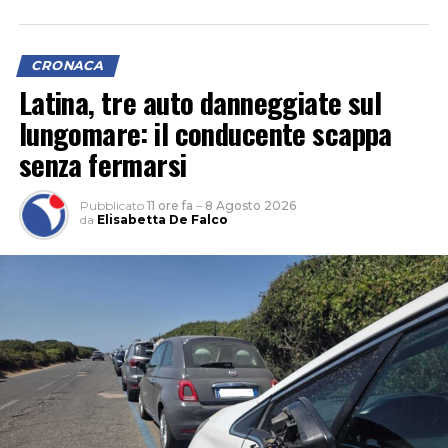
CRONACA
Latina, tre auto danneggiate sul
lungomare: il conducente scappa
senza fermarsi
Pubblicato
11 ore fa
–
8 Agosto 2026
da
Elisabetta De Falco