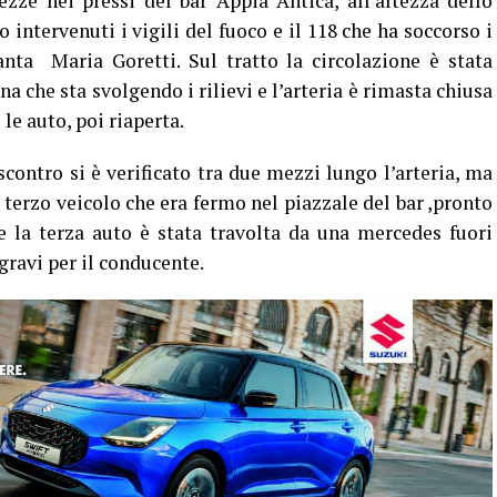
zze nei pressi del bar Appia Antica, all’altezza dello
intervenuti i vigili del fuoco e il 118 che ha soccorso i
Santa Maria Goretti. Sul tratto la circolazione è stata
na che sta svolgendo i rilievi e l’arteria è rimasta chiusa
le auto, poi riaperta.
contro si è verificato tra due mezzi lungo l’arteria, ma
terzo veicolo che era fermo nel piazzale del bar ,pronto
e la terza auto è stata travolta da una mercedes fuori
gravi per il conducente.