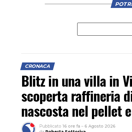
POTRE
CRONACA
Blitz in una villa in
scoperta raffineria d
nascosta nel pellet e
Pubblicato
16 ore fa
–
6 Agosto 2026
da
Roberta Sottoriva