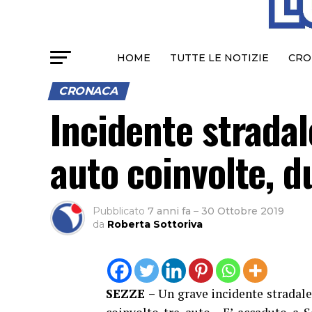
HOME
TUTTE LE NOTIZIE
CRO
CRONACA
Incidente stradale
auto coinvolte, du
Pubblicato
7 anni fa
–
30 Ottobre 2019
da
Roberta Sottoriva
SEZZE –
Un grave incidente stradale 