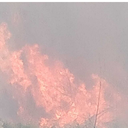
Reggimento Carabinieri Paracadutisti “Tuscania” e del
Nucleo Cinofili di Santa Maria Galeria, è nata da
un’attività info-investigativa cui sono seguiti
accertamenti sul territorio.
Nella casa su via del Lido, nel tratto di via Antonio
Pennacchi, i Carabinieri hanno sequestrato 18 involucri
contenenti complessivamente circa 18,2 kg di cocaina,