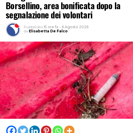
Borsellino, area bonificata dopo la
segnalazione dei volontari
Pubblicato
15 ore fa
–
6 Agosto 2026
da
Elisabetta De Falco
INCENDIO
CASILINA
SUD
ELICOTTERO
PROTEZIONE
INCENDIO
AIB VIGILI
CIVILE
CASILINA
DEL FUOCO
PASSO
SUD
GENOVESE