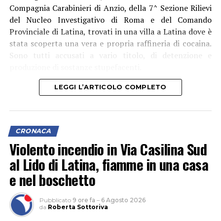
Compagnia Carabinieri di Anzio, della 7^ Sezione Rilievi
del Nucleo Investigativo di Roma e del Comando
Provinciale di Latina, trovati in una villa a Latina dove è
stata scoperta una vera e propria raffineria di cocaina.
Sono tutti accusati a vario titolo, di detenzione e
produzione di sostanze stupefacenti.
LEGGI L’ARTICOLO COMPLETO
CRONACA
Violento incendio in Via Casilina Sud
al Lido di Latina, fiamme in una casa
e nel boschetto
Pubblicato
9 ore fa
–
6 Agosto 2026
da
Roberta Sottoriva
L’attività, che si è svolta grazie anche al supporto del 1°