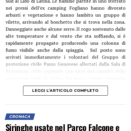
Sud al Lido di Latina. Le fiamme partite in uno sterrato
rispettivamente 4,8 kg e 4 kg di cocaina in fase di
nei pressi dell’ex camping Fogliano hanno divorato
raffinazione, un ingente quantitativo di sostanze da
arbusti e vegetazione e hanno lambito un gruppo di
taglio, 27 sacchi di pellet da 15 kg ciascuno,
vilette, arrivando al boschetto che si trova nella zona.
verosimilmente intrisi di stupefacente e oggetto di
Danneggiate anche alcune serre. Il rogo sostenuto dalle
lavorazione, diversi recipienti contenenti solventi e
alte temperature e dal vento che sta soffiando, si è
setacci utilizzati per l’estrazione chimica della sostanza
rapidamente propagato producendo una colonna di
dal pellet, oltre ai residui delle lavorazioni già
fumo visibile anche dalla spiaggia. Sul posto sono
effettuate.
arrivati immediatamente i volontari del Gruppo di
protezione civile Passo Genovese allertati dalla Sala di
Mentre il denaro, i beni e la droga già confezionata sono
Protezione civile regionale con altre due squadre della
stati immediatamente sequestrati. L’intera area della
protezione civile di Latina. Sul posto stanno operando
raffineria è stata isolata e sottoposta a minuziosi rilievi
anche i vigili del fuoco con un’autobotte e da poco è
tecnici da parte di personale specializzato dei
LEGGI L’ARTICOLO COMPLETO
arrivato l’elicottero antincendio del corpo che sta
Carabinieri del R.I.S. di Roma, per determinare l’esatta
effettuando lanci di acqua.
modalità di estrazione del narcotico e quantificare la
sostanza ancora in fase di lavorazione.
CRONACA
Siringhe usate nel Parco Falcone e