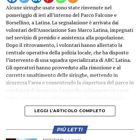
Alcune siringhe usate sono state rinvenute nel
pomeriggio di ieri all’interno del Parco Falcone e
Borsellino, a Latina. La segnalazione è arrivata dai
volontari dell’Associazione San Marco Latina, impegnati
nel servizio di presidio e assistenza alla popolazione.
Dopo il ritrovamento, i volontari hanno allertato la
centrale operativa della polizia locale, che ha disposto
l’intervento di una squadra specializzata di ABC Latina.
Gli operatori hanno provveduto alla rimozione e al
corretto smaltimento delle siringhe, mettendo in
sicurezza l’area e consentendo la riapertura del parco in
condizioni di sicurezza. L’episodio richiama ancora una
volta l’attenzione sull’importanza del monitoraggio
degli spazi pubblici, in particolare delle aree verdi
LEGGI L’ARTICOLO COMPLETO
frequentate quotidianamente da famiglie e bambini.
PIÙ LETTI