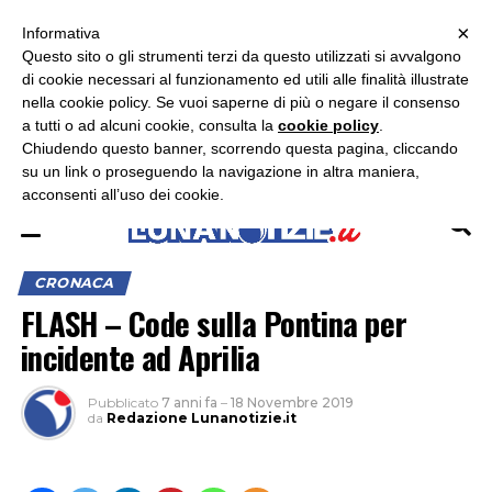
×
ASCOLTA RADIO LUNA
ASCOLTA RADIO IMMAGINE
ASCOLTA RADIO LATINA
Informativa
Questo sito o gli strumenti terzi da questo utilizzati si avvalgono
di cookie necessari al funzionamento ed utili alle finalità illustrate
nella cookie policy. Se vuoi saperne di più o negare il consenso
a tutti o ad alcuni cookie, consulta la
cookie policy
.
Chiudendo questo banner, scorrendo questa pagina, cliccando
su un link o proseguendo la navigazione in altra maniera,
acconsenti all’uso dei cookie.
CRONACA
FLASH – Code sulla Pontina per
incidente ad Aprilia
Pubblicato
7 anni fa
–
18 Novembre 2019
da
Redazione Lunanotizie.it