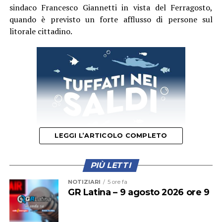
sindaco Francesco Giannetti in vista del Ferragosto,
quando è previsto un forte afflusso di persone sul
litorale cittadino.
LEGGI L’ARTICOLO COMPLETO
PIÙ LETTI
Il provvedimento disciplina anche la somministrazione
NOTIZIARI
5 ore fa
di bevande alcoliche e le attività di intrattenimento
GR Latina – 9 agosto 2026 ore 9
musicale e danzante, con l’obiettivo di prevenire
situazioni di criticità legate agli assembramenti e