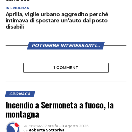
IN EVIDENZA
Aprilia, vigile urbano aggredito perché
intimava di spostare un’auto dal posto
disabili
POTREBBE INTERESSARTI...
1 COMMENT
CRONACA
Incendio a Sermoneta a fuoco, la
montagna
Pubblicato
17 ore fa
–
8 Agosto 2026
da
Roberta Sottoriva