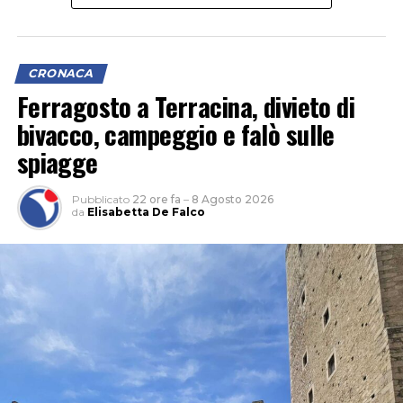
CRONACA
Ferragosto a Terracina, divieto di
bivacco, campeggio e falò sulle
L’ipotesi è quella di un veicolo finito contro le tre auto,
spiagge
il cui conducente non si sarebbe fermato dopo l’impatto
per verificare i danni né per lasciare i propri dati,
Pubblicato
22 ore fa
–
8 Agosto 2026
facendo perdere le proprie tracce.
da
Elisabetta De Falco