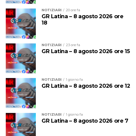
all’utilizzo improprio delle spiagge.
NOTIZIARI
20 ore fa
GR Latina – 8 agosto 2026 ore
18
NOTIZIARI
23 ore fa
GR Latina – 8 agosto 2026 ore 15
NOTIZIARI
1 giorno fa
GR Latina – 8 agosto 2026 ore 12
Per entrambe le giornate sarà quindi vietato
bivaccare,
campeggiare e accendere fuochi o falò
su tutte le
spiagge del litorale comunale.
NOTIZIARI
1 giorno fa
GR Latina – 8 agosto 2026 ore 7
Sono inoltre vietate la vendita e la somministrazione di
bevande alcoliche nei pubblici esercizi, compresi gli