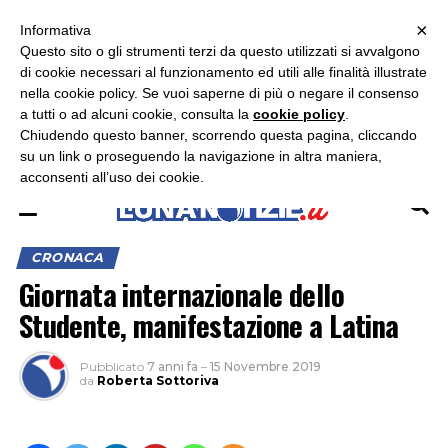
×
ASCOLTA RADIO LUNA
ASCOLTA RADIO IMMAGINE
ASCOLTA RADIO LATINA
Informativa
Questo sito o gli strumenti terzi da questo utilizzati si avvalgono
×
di cookie necessari al funzionamento ed utili alle finalità illustrate
nella cookie policy. Se vuoi saperne di più o negare il consenso
a tutti o ad alcuni cookie, consulta la
cookie policy
.
Chiudendo questo banner, scorrendo questa pagina, cliccando
su un link o proseguendo la navigazione in altra maniera,
acconsenti all’uso dei cookie.
CRONACA
Giornata internazionale dello
Studente, manifestazione a Latina
Pubblicato
7 anni fa
–
15 Novembre 2019
da
Roberta Sottoriva