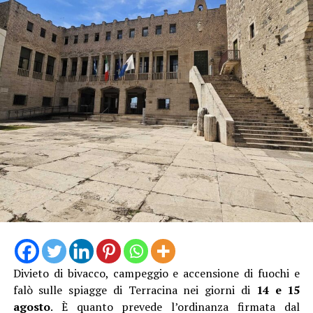
La proprietaria di una delle vetture coinvolte ha
denunciato l’accaduto anche attraverso un video
pubblicato sui social, nella speranza di poter raccogliere
informazioni utili a ricostruire quanto accaduto e
individuare il responsabile.
Al momento, infatti, non risulta che qualcuno abbia
assistito direttamente all’incidente, nonostante il
lungomare fosse particolarmente affollato proprio
nell’ora di punta del sabato.
Divieto di bivacco, campeggio e accensione di fuochi e
falò sulle spiagge di Terracina nei giorni di
14 e 15
agosto
. È quanto prevede l’ordinanza firmata dal