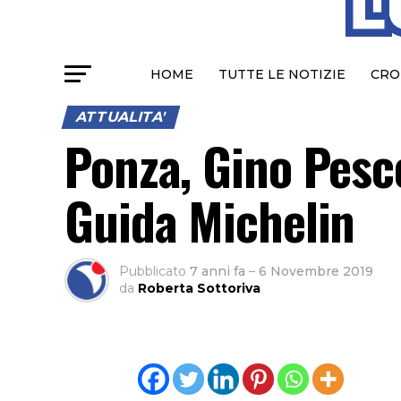
HOME
TUTTE LE NOTIZIE
CRO
ATTUALITA'
Ponza, Gino Pesc
Guida Michelin
Pubblicato
7 anni fa
–
6 Novembre 2019
da
Roberta Sottoriva