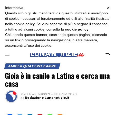
×
ASCOLTA RADIO LUNA
ASCOLTA RADIO IMMAGINE
ASCOLTA RADIO LATINA
Informativa
Questo sito o gli strumenti terzi da questo utilizzati si avvalgono
×
di cookie necessari al funzionamento ed utili alle finalità illustrate
nella cookie policy. Se vuoi saperne di più o negare il consenso
a tutti o ad alcuni cookie, consulta la
cookie policy
.
Chiudendo questo banner, scorrendo questa pagina, cliccando
su un link o proseguendo la navigazione in altra maniera,
acconsenti all’uso dei cookie.
AMICI A QUATTRO ZAMPE
Gioia è in canile a Latina e cerca una
casa
Pubblicato
6 anni fa
–
18 Luglio 2020
da
Redazione Lunanotizie.it