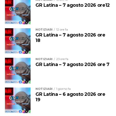
GR Latina – 7 agosto 2026 ore12
Isabella sarà affidata se tenuta in casa e si darà la
precedenza ad adozioni in zona. Sarà chippata,
vaccinata, spulciata e sverminata, con obbligo di
sterlizzazione e solito iter di adozione (controlli pre e
NOTIZIARI
12 ore fa
GR Latina – 7 agosto 2026 ore
post affido).
18
NOTIZIARI
23 ore fa
GR Latina – 7 agosto 2026 ore 7
NOTIZIARI
1 giorno fa
GR Latina – 6 agosto 2026 ore
19
Per adottarla scrivete al numero whatsapp 338 173