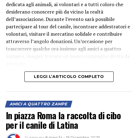
dedicata agli animali, ai volontari e a tutti coloro che
desiderano conoscere più da vicino la realtà
dell’associazione. Durante l’evento sarà possibile
partecipare al tour del canile, incontrare addestratori e
volontari, visitare il mercatino solidale e contribuire
attraverso l’angolo donazioni. Un’occasione per
trascorrere qualche ora insieme agli amici a quattro
zampe e, magari, trovare un nuovo compagno di vita da
adottare.
Una volontaria del canile invita tutta la cittadinanza a
LEGGI L’ARTICOLO COMPLETO
partecipare
AMICI A QUATTRO ZAMPE
In piazza Roma la raccolta di cibo
per il canile di Latina
Pubblicato
8 mesi fa
–
19 Dicembre 2025