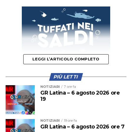
(principalmente ortofrutticola, vivaistica e casearia) e
della filiera della IV gamma”.
Audio
00:00
00:00
Player
L’intervento è stato finanziato dalla Regione Lazio (con
la Determinazione n. G07348 del 28 maggio 2026):
“Continuiamo a sostenere – ha detto l’assessore Righini
–
convintamente le tante iniziative dei Consorzi di
LEGGI L’ARTICOLO COMPLETO
bonifica.
Il fiume Sisto è un riferimento assoluto per
l’irrigazione dell’agro pontino.
Questo intervento
PIÙ LETTI
realizzato in pochissime settimane dà l’idea di quanto
siano efficienti
i nostri consorzi di bonifica che
“L’intervento ha avuto come obiettivo principale la
NOTIZIARI
7 ore fa
continuano ad essere un’autentica eccellenza
nella
salvaguardia e la messa in sicurezza dell’intero
GR Latina – 6 agosto 2026 ore
19
conservazione del territorio, nell’approvvigionamento
manufatto, arrestando il degrado che negli anni aveva
idrico delle aziende agricole
e continuano quindi a
interessato la struttura e prevenendo possibili
produrre, a metterci nelle condizioni di guardare con
cedimenti e distacchi di materiale – spiega in una nota il
ottimismo al futuro.
Siamo evidentemente in un’epoca
Comune – . I lavori hanno riguardato il recupero del
NOTIZIARI
19 ore fa
GR Latina – 6 agosto 2026 ore 7
di cambiamenti climatici, n
onostante il caldo torrido di
solaio di copertura, con il ripristino del massetto e della