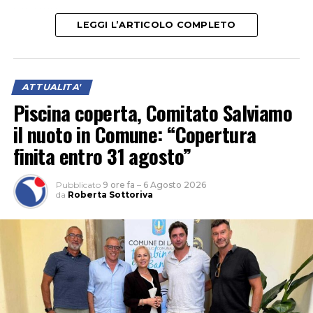
PARATOIA
FIUME SISTO
LEGGI L’ARTICOLO COMPLETO
LATINA
– E’ stata inaugurata questa mattina dal
Consorzio di Bonifica Lazio Sud Ovest la nuova paratoia
ATTUALITA'
principale di sbarramento del Fiume Sisto, in località
Piscina coperta, Comitato Salviamo
Crocetta, nel Comune di Terracina. La componente
il nuoto in Comune: “Copertura
meccanica di quella precedente era stata infatti
fortemente danneggiata dal maltempo di dicembre, con
finita entro 31 agosto”
la conseguenza che in questi mesi è stato impossibile
modulare i livelli idrici con elevato rischio per il
Pubblicato
9 ore fa
–
6 Agosto 2026
comprensorio agricolo della zona, uno dei più
da
Roberta Sottoriva
importanti.