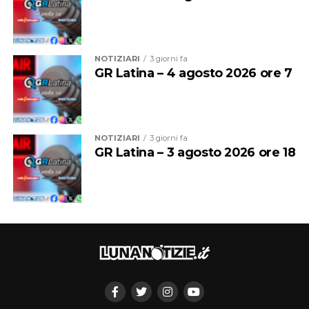
NOTIZIARI
3 giorni fa
GR Latina – 4 agosto 2026 ore 7
Tra le scoperte, durante il restauro, anche l’antico
sistema di scolo delle acque meteoriche, realizzato in
pietra e rimasto nascosto per decenni sotto le
superfetazioni moderne. “L’elemento è stato
NOTIZIARI
3 giorni fa
GR Latina – 3 agosto 2026 ore 18
accuratamente restaurato e riportato alla sua funzione
originaria, restituendo alla torre un’importante
testimonianza della sua configurazione storica”,
secondo il progetto curato dall’architetto Luca Calselli,
che ha anche diretto i lavori dell’impresa Caporini
Costruzioni, in stretta collaborazione con il
Responsabile del Progetto e con il funzionario delegato
del Ministero della Cultura.
«Con il completamento di questo primo intervento –