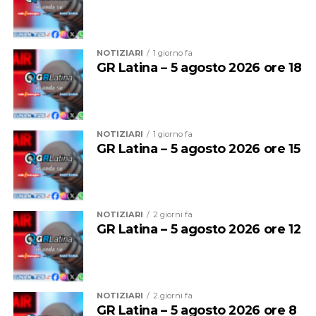
questa estate del 2026, le nostre aziende agricole
non
pavimentazione, la realizzazione di un nuovo sistema di
hanno sofferto particolarmente proprio grazie agli
impermeabilizzazione e coibentazione e il restauro delle
investimenti che abbiamo avviato già da tre anni
e che
strutture sommitali della torre. Prima dell’avvio delle
NOTIZIARI
1 giorno fa
portano il Lazio ad essere una delle regioni più efficienti
opere è stata eseguita un’importante attività di
GR Latina – 5 agosto 2026 ore 18
e efficaci da questo punto di vista”.
rimozione dei materiali deteriorati, dei detriti
accumulatisi nel tempo, della vegetazione infestante e
Al Consorzio di Bonifica Lazio Sud Ovest anche il plauso
del basamento in calcestruzzo armato realizzato
del consigliere regionale Vittorio Sambucci
durante la Seconda Guerra Mondiale per l’installazione
NOTIZIARI
1 giorno fa
di un piccolo cannone. Sono stati inoltre restaurati il
GR Latina – 5 agosto 2026 ore 15
Audio
parapetto in laterizio e intonaco e il torrino di guardia,
00:00
00:00
Player
mentre sono stati installati nuovi parapetti per
Soddisfatto il sindaco di Terracina Francesco Giannetti:
garantire la piena sicurezza del monumento”.
“Il 23 dicembre – ha detto – eravamo qui, temendo il
peggio, oggi guardiamo con soddisfazione a questo
NOTIZIARI
2 giorni fa
GR Latina – 5 agosto 2026 ore 12
risultato”
Audio
00:00
00:00
Player
NOTIZIARI
2 giorni fa
GR Latina – 5 agosto 2026 ore 8