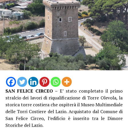
Audio
Falso, Lucio Teson e Cristiano Caccavello. I tre
00:00
00:00
Player
rappresentanti esprimendo soddisfazione, hanno
Il presidente Conti ha parlato di “un’opera strategica”
chiesto di essere messi a conoscenza anche delle
per garantire sicurezza e acqua a un territorio a forte
successive tempistiche.
vocazione agricola con colture d’eccellenza. “Per
garantire la continuità del servizio irriguo e tutelare una
delle aree agricole più produttive del Lazio, – dichiara –
il Consorzio di Bonifica ha avviato misure urgenti e
indifferibili, che gli eventi imprevedibili e calamitosi,
come quello registrato a dicembre, impongono di
eseguire affidando i lavori ad un’impresa specializzata e
richiedendo, contestualmente, un finanziamento per il
ripristino dell’opera idraulica danneggiata. Abbiamo
programmato i lavori – continua Conti – in modo da
SAN FELICE CIRCEO –
E’ stato completato il primo
limitare al massimo i disagi durante la stagione irrigua,
stralcio dei lavori di riqualificazione di Torre Olevola, la
senza interrompere l’erogazione dell’acqua alle aziende
storica torre costiera che ospiterà il Museo Multimediale
agricole. Anche perché, ricordo, che l’area servita
delle Torri Costiere del Lazio. Acquistato dal Comune di
comprende produzioni agricole specializzate e di pregio,
San Felice Circeo, l’edificio è inserito tra le Dimore
con numerose colture DOP, IGP, di agricoltura biologica
Storiche del Lazio.