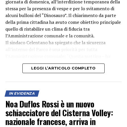
giornata di domenica, all’interdizione temporanea della
stessa per la presenza di vespe e per lo svitamento di
alcuni bulloni del “Dinosauro”. Il chiarimento da parte
della prima cittadina ha avuto come obiettivo principale
quello di ristabilire un clima di fiducia tra
l’Amministrazione comunale e la comunità.
Il sindaco Celentano ha spiegato che la sicurezza
all’interno del Parco è una priorità per tutta
l’Amministrazione comunale: “Questa mattina – ha
affermato – ho chiesto la convocazione della
LEGGI L’ARTICOLO COMPLETO
commissione Lavori pubblici per verificare, per
l’ennesima volta, tutto l’iter seguito per la realizzazione
dell’intervento di riqualificazione del Parco e per
approfondire le cause che hanno comportato
IN EVIDENZA
l’interdizione dell’area giochi a poche ore dalla loro
Noa Duflos Rossi è un nuovo
inaugurazione. Abbiamo le certificazioni dell’azienda che
schiacciatore del Cisterna Volley:
ha consegnato ed istallato il ‘Dinosauro’ e le altre
attrezzature per bambini, in commissione, la
nazionale francese, arriva in
documentazione sarà illustrata. Illustreremo il