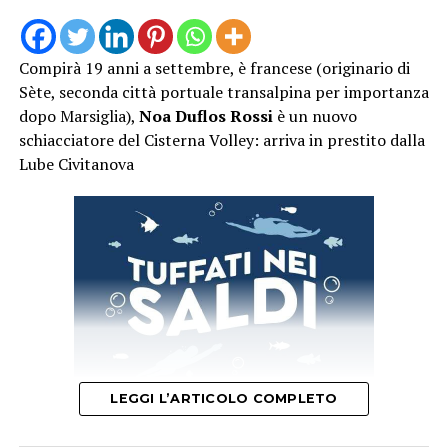
competenti”.
Infine, il sindaco Celentano ha chiarito che “all’impresa
Compirà 19 anni a settembre, è francese (originario di
che ha realizzato le opere di nuova pavimentazione
Sète, seconda città portuale transalpina per importanza
viaria è stata contestata l’esecuzione della stessa con
dopo Marsiglia),
Noa Duflos Rossi
è un nuovo
sospensione della liquidazione del relativo sal”.
schiacciatore del Cisterna Volley: arriva in prestito dalla
“L’intervento per la sistemazione delle parti risultate
Lube Civitanova
sdrucciolevoli sarà effettuato quando le temperature
climatiche lo consentiranno, presumibilmente in
autunno”, ha concluso il sindaco Celentano.
LEGGI L’ARTICOLO COMPLETO