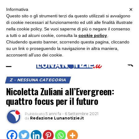
×
ASCOLTA RADIO LUNA
ASCOLTA RADIO IMMAGINE
ASCOLTA RADIO LATINA
Informativa
Questo sito o gli strumenti terzi da questo utilizzati si avvalgono
×
di cookie necessari al funzionamento ed utili alle finalità illustrate
nella cookie policy. Se vuoi saperne di più o negare il consenso
a tutti o ad alcuni cookie, consulta la
cookie policy
.
Chiudendo questo banner, scorrendo questa pagina, cliccando
su un link o proseguendo la navigazione in altra maniera,
acconsenti all’uso dei cookie.
Z - NESSUNA CATEGORIA
Nicoletta Zuliani all’Evergreen:
quattro focus per il futuro
Pubblicato
5 anni fa
–
6 Settembre 2021
da
Redazione Lunanotizie.it