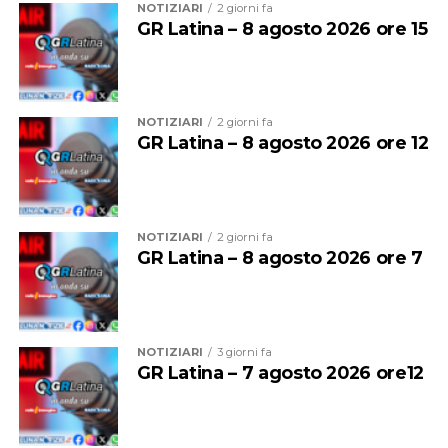
NOTIZIARI
2 giorni fa
mare, passeggiare sulla spiaggia, e guardare nel
pubblici, per le quali sono state comminate ammende
GR Latina – 8 agosto 2026 ore 15
complesso gli altri sport”.
per 7.000 euro.
Scheda
NOTIZIARI
2 giorni fa
GR Latina – 8 agosto 2026 ore 12
Data di nascita: 10/9/2007
Luogo di nascita: Sète (FRA)
NOTIZIARI
2 giorni fa
Ruolo: schiacciatore
GR Latina – 8 agosto 2026 ore 7
Altezza: 198 cm
L’attività svolta testimonia, ancora una volta, l’attenta
NOTIZIARI
3 giorni fa
presenza dell’Arma dei Carabinieri sulle isole pontine,
GR Latina – 7 agosto 2026 ore12
attraverso un’azione coordinata che coniuga controllo
Carriera
del territorio, tutela della salute, prevenzione dei reati e
2025/26 – Cucine Lube Civitanova – SuperLega
rispetto delle regole, contribuendo a preservare un