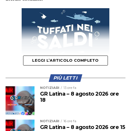
LEGGI L’ARTICOLO COMPLETO
PIÙ LETTI
Il provvedimento disciplina anche la somministrazione
NOTIZIARI
13 ore fa
di bevande alcoliche e le attività di intrattenimento
GR Latina – 8 agosto 2026 ore
18
musicale e danzante, con l’obiettivo di prevenire
situazioni di criticità legate agli assembramenti e
all’utilizzo improprio delle spiagge.
NOTIZIARI
16 ore fa
GR Latina – 8 agosto 2026 ore 15