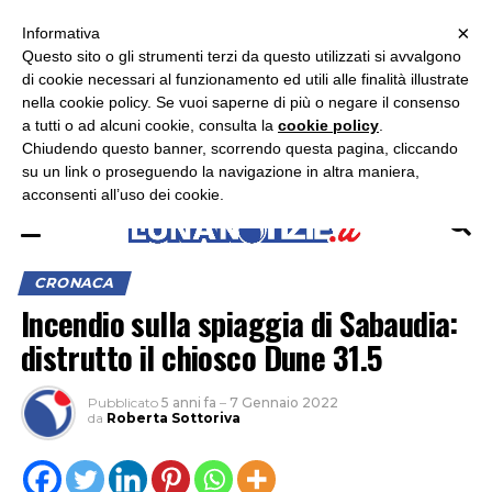
×
ASCOLTA RADIO LUNA
ASCOLTA RADIO IMMAGINE
ASCOLTA RADIO LATINA
Informativa
Questo sito o gli strumenti terzi da questo utilizzati si avvalgono
×
di cookie necessari al funzionamento ed utili alle finalità illustrate
nella cookie policy. Se vuoi saperne di più o negare il consenso
a tutti o ad alcuni cookie, consulta la
cookie policy
.
Chiudendo questo banner, scorrendo questa pagina, cliccando
su un link o proseguendo la navigazione in altra maniera,
acconsenti all’uso dei cookie.
CRONACA
Incendio sulla spiaggia di Sabaudia:
distrutto il chiosco Dune 31.5
Pubblicato
5 anni fa
–
7 Gennaio 2022
da
Roberta Sottoriva