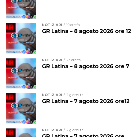
NOTIZIARI
19 ore fa
GR Latina – 8 agosto 2026 ore 12
NOTIZIARI
23 ore fa
GR Latina – 8 agosto 2026 ore 7
Per entrambe le giornate sarà quindi vietato
bivaccare,
campeggiare e accendere fuochi o falò
su tutte le
spiagge del litorale comunale.
NOTIZIARI
2 giorni fa
GR Latina – 7 agosto 2026 ore12
Sono inoltre vietate la vendita e la somministrazione di
bevande alcoliche nei pubblici esercizi, compresi gli
stabilimenti balneari, dalle
2 alle 7 del mattino
.
NOTIZIARI
2 giorni fa
Prevista anche una stretta sulla musica: dalle
2
GR Latina – 7 agosto 2026 ore