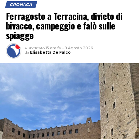
CRONACA
Ferragosto a Terracina, divieto di
bivacco, campeggio e falò sulle
L’ipotesi è quella di un veicolo finito contro le tre auto,
spiagge
il cui conducente non si sarebbe fermato dopo l’impatto
per verificare i danni né per lasciare i propri dati,
Pubblicato
15 ore fa
–
8 Agosto 2026
facendo perdere le proprie tracce.
da
Elisabetta De Falco