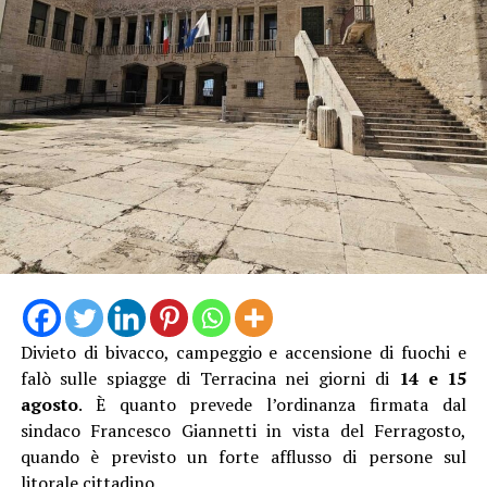
La proprietaria di una delle vetture coinvolte ha
denunciato l’accaduto anche attraverso un video
pubblicato sui social, nella speranza di poter raccogliere
informazioni utili a ricostruire quanto accaduto e
individuare il responsabile.
Al momento, infatti, non risulta che qualcuno abbia
assistito direttamente all’incidente, nonostante il
lungomare fosse particolarmente affollato proprio
nell’ora di punta del sabato.
Divieto di bivacco, campeggio e accensione di fuochi e
falò sulle spiagge di Terracina nei giorni di
14 e 15
agosto
. È quanto prevede l’ordinanza firmata dal
sindaco Francesco Giannetti in vista del Ferragosto,
quando è previsto un forte afflusso di persone sul
litorale cittadino.