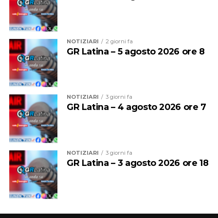
Al microfono di
Antonella Melito
, che ha visitato per
noi la struttura, la soddisfazione del professor
Riccardo
Lubrano
primario del reparto di Pediatria e
NOTIZIARI
2 giorni fa
Neonatologia
GR Latina – 5 agosto 2026 ore 8
Audio
00:00
00:00
Player
NOTIZIARI
3 giorni fa
GR Latina – 4 agosto 2026 ore 7
NOTIZIARI
3 giorni fa
GR Latina – 3 agosto 2026 ore 18
“Particolarmente significativo è stato il percorso che ha
portato alla scelta del tema grafico. L’ambientazione è