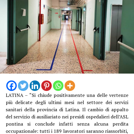
comunale e dalla Croce Rossa Italiana che, grazie
all’impegno e alla disponibilità dei Presidente del
Comitato di Latina, Lorenzo Munari, metterà a
disposizione un medico e un infermiere per tutta la
durata del servizio. Il progetto – aggiunge il dott. Licata
– sarà interamente finanziato dal Comune di Latina e
costruito attraverso una proficua collaborazione tra
istituzioni”.
LATINA – “Si chiude positivamente una delle vertenze
più delicate degli ultimi mesi nel settore dei servizi
sanitari della provincia di Latina. Il cambio di appalto
del servizio di ausiliariato nei presidi ospedalieri dell’ASL
pontina si conclude infatti senza alcuna perdita
occupazionale: tutti i 189 lavoratori saranno riassorbiti,