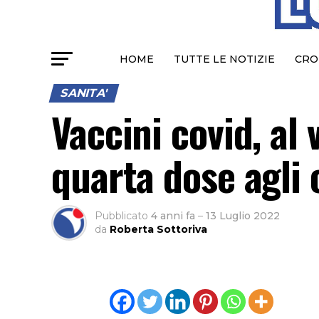
HOME
TUTTE LE NOTIZIE
CRO
SANITA'
Vaccini covid, al 
quarta dose agli 
Pubblicato
4 anni fa
–
13 Luglio 2022
da
Roberta Sottoriva