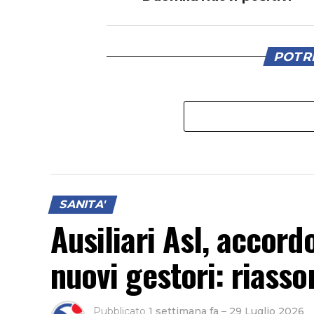
POTRE
SANITA'
Ausiliari Asl, accord
nuovi gestori: riassor
Pubblicato
1 settimana fa
–
29 Luglio 2026