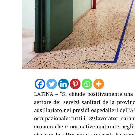
LATINA – “Si chiude positivamente una d
settore dei servizi sanitari della provin
ausiliariato nei presidi ospedalieri dell’
occupazionale: tutti i 189 lavoratori sara
economiche e normative maturate negli a
che con le altre sigle sindacali ha rag