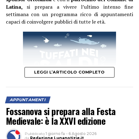
Latina,
si prepara a vivere l’ultimo intenso fine
settimana con un programma ricco di appuntamenti
capaci di coinvolgere pubblici di tutte le età.
LEGGI L’ARTICOLO COMPLETO
APPUNTAMENTI
Fossanova si prepara alla Festa
Il primo appuntamento del weekend è quello di domani,
Medievale: è la XXVI edizione
sabato 8 agosto
, quando la festa si aprirà con un
momento dedicato alla cultura. Protagonista sarà la
Pubblicato
1 giorno fa
–
6 Agosto 2026
presentazione del libro
“Percorsi incerti. Vite di madri
da
Redazione Lunanotizie.it