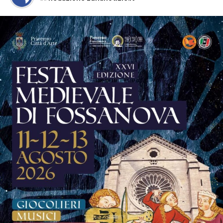
tra l’essere grembo e arciere”
della scrittrice Carla
Zanchetta, che dialogherà con l’avvocato Adele Morelli,
moderatrice dell’incontro. Un’occasione di confronto e
riflessione che arricchisce ulteriormente il programma
della manifestazione.
La musica continuerà poi ad essere protagonista sui tre
palchi della festa.