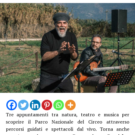
suggestivi come “La capitanessa de Romolan” su
trampoli, il Cantagallo Menestrello, i Saltafossum, la
Donna Corvo, i Corti teatrali della tradizione medievale,
il Cacciatore di topi, l’Araldo del borgo e il Mendicante
pellegrino.
Tre appuntamenti tra natura, teatro e musica per
scoprire il Parco Nazionale del Circeo attraverso
Camminando nel borgo si incroceranno proposte
percorsi guidati e spettacoli dal vivo. Torna anche
artistiche per tutti i gusti. Presso l’Infermeria dei