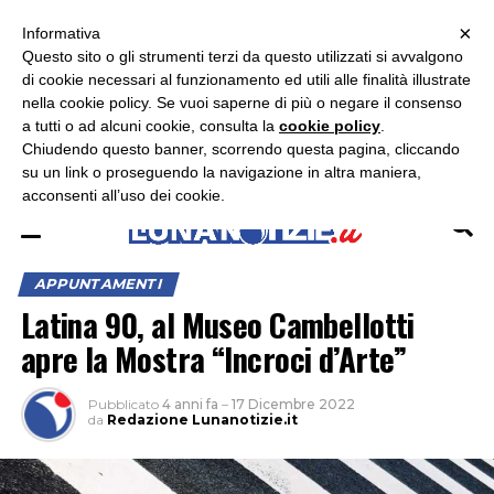
×
ASCOLTA RADIO LUNA
ASCOLTA RADIO IMMAGINE
ASCOLTA RADIO LATINA
Informativa
Questo sito o gli strumenti terzi da questo utilizzati si avvalgono
×
di cookie necessari al funzionamento ed utili alle finalità illustrate
nella cookie policy. Se vuoi saperne di più o negare il consenso
a tutti o ad alcuni cookie, consulta la
cookie policy
.
Chiudendo questo banner, scorrendo questa pagina, cliccando
su un link o proseguendo la navigazione in altra maniera,
acconsenti all’uso dei cookie.
APPUNTAMENTI
Latina 90, al Museo Cambellotti
apre la Mostra “Incroci d’Arte”
Pubblicato
4 anni fa
–
17 Dicembre 2022
da
Redazione Lunanotizie.it