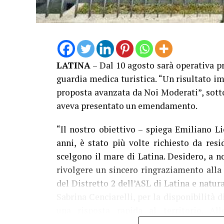
LATINA
– Dal 10 agosto sarà operativa p
guardia medica turistica. “Un risultato im
proposta avanzata da Noi Moderati”, sott
aveva presentato un emendamento.
“Il nostro obiettivo – spiega Emiliano Li
anni, è stato più volte richiesto da resi
scelgono il mare di Latina. Desidero, a n
rivolgere un sincero ringraziamento alla
del Distretto 2 dell’ASL di Latina e natur
Sabrina Cenciarelli, per la disponibilità 
una risposta rapida al territorio. A
dall’Amministrazione comunale e dalla Cr