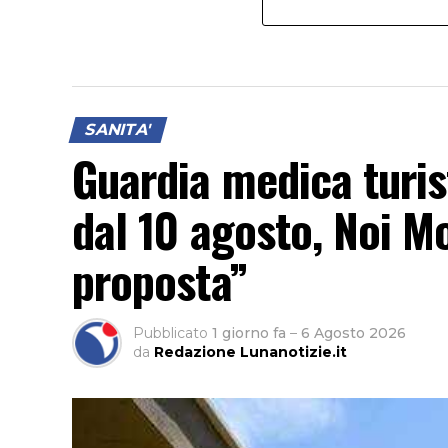
SANITA'
Guardia medica turis
dal 10 agosto, Noi M
proposta”
Pubblicato
1 giorno fa
–
6 Agosto 2026
da
Redazione Lunanotizie.it