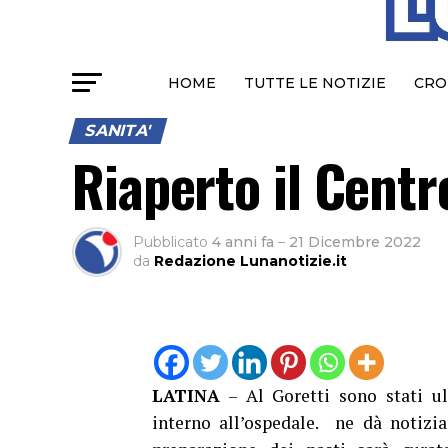
HOME
TUTTE LE NOTIZIE
CRO
SANITA'
Riaperto il Centr
Pubblicato
4 anni fa
–
21 Dicembre 2022
da
Redazione Lunanotizie.it
LATINA
– Al Goretti sono stati ult
interno all’ospedale. ne dà notizia