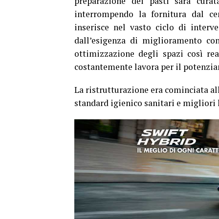
preparazione dei pasti sarà curata
interrompendo la fornitura dal cen
inserisce nel vasto ciclo di interve
dall’esigenza di miglioramento conti
ottimizzazione degli spazi così real
costantemente lavora per il potenziam
La ristrutturazione era cominciata all
standard igienico sanitari e migliori l