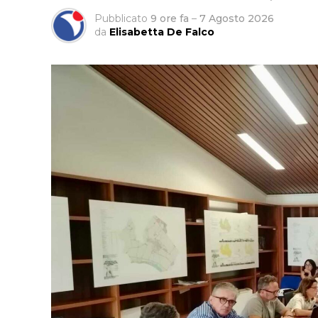
Pubblicato
9 ore fa
–
7 Agosto 2026
da
Elisabetta De Falco