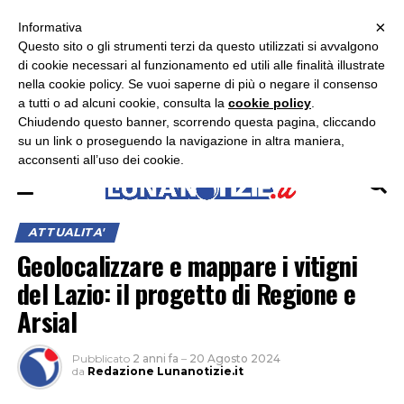
×
ASCOLTA RADIO LUNA
ASCOLTA RADIO IMMAGINE
ASCOLTA RADIO LATINA
Informativa
Questo sito o gli strumenti terzi da questo utilizzati si avvalgono
×
di cookie necessari al funzionamento ed utili alle finalità illustrate
nella cookie policy. Se vuoi saperne di più o negare il consenso
a tutti o ad alcuni cookie, consulta la
cookie policy
.
Chiudendo questo banner, scorrendo questa pagina, cliccando
su un link o proseguendo la navigazione in altra maniera,
acconsenti all’uso dei cookie.
ATTUALITA'
Geolocalizzare e mappare i vitigni
del Lazio: il progetto di Regione e
Arsial
Pubblicato
2 anni fa
–
20 Agosto 2024
da
Redazione Lunanotizie.it