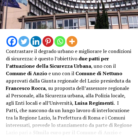
Contrastare il degrado urbano e migliorare le condizioni
di sicurezza: è questo l’obiettivo
due patti per
l’attuazione della Sicurezza Urbana
, uno con il
Comune di Anzio
e uno con il
Comune di Nettuno
approvati dalla Giunta regionale del Lazio presieduta da
“L’attivazione della Guardia Medica Turistica – afferma il
Francesco Rocca
, su proposta dell’assessore regionale
sindaco Matilde Celentano – rappresenta una risposta
al Personale, alla Sicurezza urbana, alla Polizia locale,
concreta alle esigenze del nostro territorio nel periodo
agli Enti locali e all’Università,
Luisa Regimenti
. I
di maggiore affluenza estiva. Mettiamo a disposizione di
Patti, che nascono da un lungo lavoro di interlocuzione
residenti e turisti un servizio di prossimità che rafforza
tra la Regione Lazio, la Prefettura di Roma e i Comuni
la tutela della salute e contribuisce a rendere il nostro
interessati, prevede lo stanziamento da parte di Regione
litorale ancora più accogliente e sicuro. La sinergia tra
Lazio pari a
50mila euro per il Comune di Anzio
e
istituzioni è la strada giusta per offrire servizi efficienti