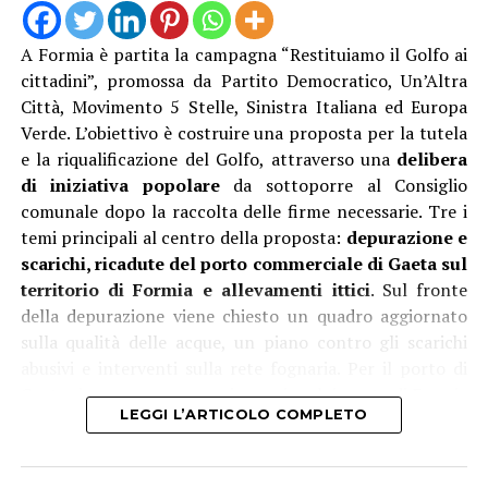
A Formia è partita la campagna “Restituiamo il Golfo ai
cittadini”, promossa da Partito Democratico, Un’Altra
Città, Movimento 5 Stelle, Sinistra Italiana ed Europa
Verde. L’obiettivo è costruire una proposta per la tutela
e la riqualificazione del Golfo, attraverso una
delibera
di iniziativa popolare
da sottoporre al Consiglio
comunale dopo la raccolta delle firme necessarie. Tre i
temi principali al centro della proposta:
depurazione e
scarichi, ricadute del porto commerciale di Gaeta sul
territorio di Formia e allevamenti ittici
. Sul fronte
della depurazione viene chiesto un quadro aggiornato
sulla qualità delle acque, un piano contro gli scarichi
abusivi e interventi sulla rete fognaria. Per il porto di
Gaeta si propone un maggiore coinvolgimento di Formia
LEGGI L’ARTICOLO COMPLETO
nelle decisioni, informazioni preventive sull’arrivo delle
navi che trasportano merci potenzialmente impattanti
e maggiori controlli sui mezzi pesanti legati ai traffici