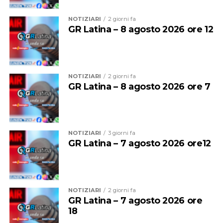
di regia integrata dalle Forze di polizia con compiti di
verifica semestrale sull’attuazione del Patto, a fronte di
NOTIZIARI
2 giorni fa
apposita relazione inoltrata dal Comune.
GR Latina – 8 agosto 2026 ore 12
NOTIZIARI
2 giorni fa
GR Latina – 8 agosto 2026 ore 7
NOTIZIARI
3 giorni fa
GR Latina – 7 agosto 2026 ore12
Ad Anzio gli impianti di videosorveglianza saranno
installati in
5 siti strategici nel centro cittadino per
NOTIZIARI
2 giorni fa
un totale di 17 nuove telecamere
. L’obiettivo è creare
GR Latina – 7 agosto 2026 ore
18
un modello avanzato di sicurezza integrata per