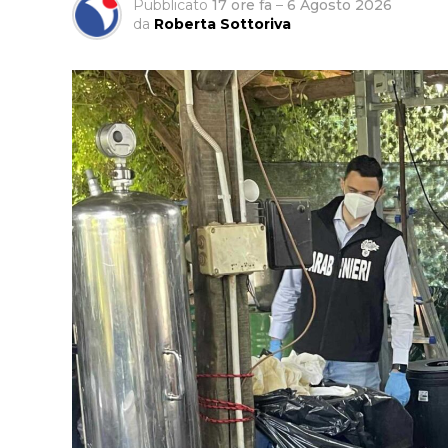
Pubblicato
17 ore fa
–
6 Agosto 2026
da
Roberta Sottoriva