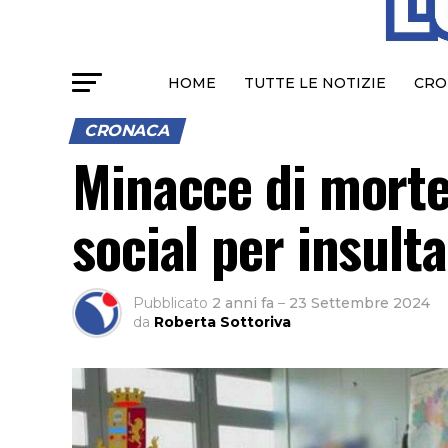
HOME
TUTTE LE NOTIZIE
CRO
CRONACA
Minacce di morte,
social per insulta
Pubblicato
2 anni fa
–
23 Settembre 2024
da
Roberta Sottoriva