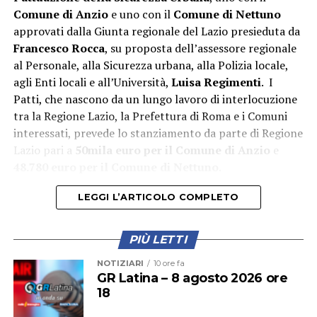
Comune di Anzio
e uno con il
Comune di Nettuno
approvati dalla Giunta regionale del Lazio presieduta da
“L’attivazione della Guardia Medica Turistica – afferma il
Francesco Rocca
, su proposta dell’assessore regionale
sindaco Matilde Celentano – rappresenta una risposta
al Personale, alla Sicurezza urbana, alla Polizia locale,
concreta alle esigenze del nostro territorio nel periodo
agli Enti locali e all’Università,
Luisa Regimenti
. I
di maggiore affluenza estiva. Mettiamo a disposizione di
Patti, che nascono da un lungo lavoro di interlocuzione
residenti e turisti un servizio di prossimità che rafforza
tra la Regione Lazio, la Prefettura di Roma e i Comuni
la tutela della salute e contribuisce a rendere il nostro
interessati, prevede lo stanziamento da parte di Regione
litorale ancora più accogliente e sicuro. La sinergia tra
Lazio pari a
50mila euro per il Comune di Anzio
e
istituzioni è la strada giusta per offrire servizi efficienti
48.780 euro per il Comune di Nettuno
.
e vicini ai cittadini”.
LEGGI L’ARTICOLO COMPLETO
“La realizzazione di questo servizio dimostra quanto sia
importante fare squadra per tutelare la salute di
cittadini e turisti – aggiunge Lorenzo Munari, presidente
PIÙ LETTI
Croce Rossa Italiana, Comitato di Latina –. Ringrazio il
NOTIZIARI
10 ore fa
dottor Licata, da cui è nata l’idea del progetto, l’ASL di
GR Latina – 8 agosto 2026 ore
Latina e il Comune di Latina per aver creduto in questa
18
iniziativa. La sinergia si traduce in risposte concrete ai