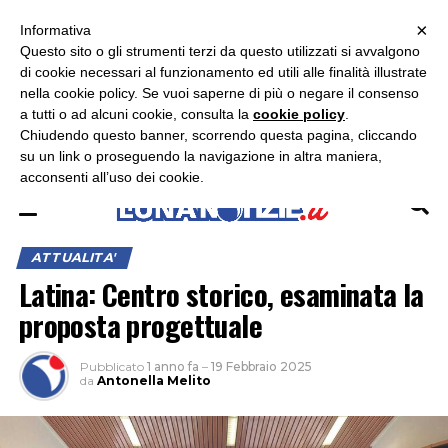
×
ASCOLTA RADIO LUNA
ASCOLTA RADIO IMMAGINE
ASCOLTA RADIO LATINA
Informativa
Questo sito o gli strumenti terzi da questo utilizzati si avvalgono
×
di cookie necessari al funzionamento ed utili alle finalità illustrate
nella cookie policy. Se vuoi saperne di più o negare il consenso
a tutti o ad alcuni cookie, consulta la
cookie policy
.
Chiudendo questo banner, scorrendo questa pagina, cliccando
su un link o proseguendo la navigazione in altra maniera,
acconsenti all’uso dei cookie.
ATTUALITA'
Latina: Centro storico, esaminata la
proposta progettuale
Pubblicato
1 anno fa
–
19 Febbraio 2025
da
Antonella Melito