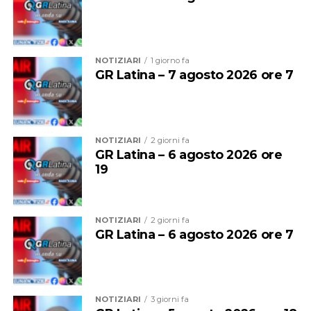
potrà garantire, secondo noi, per questa estate, un
servizio eccellente. E siamo anche preoccupati per
l’inizio della stagione scolastica, quando andrà garantito
agli studenti il diritto alla mobilità che è sacrosanto”.
NOTIZIARI
1 giorno fa
GR Latina – 7 agosto 2026 ore 7
NOTIZIARI
2 giorni fa
GR Latina – 6 agosto 2026 ore
19
NOTIZIARI
2 giorni fa
GR Latina – 6 agosto 2026 ore 7
Audio
00:00
00:00
Player
Per il sindacalista, che martedì sedeva al tavolo con
NOTIZIARI
3 giorni fa
altre due sigle, Cgil e Uil, ci sono due motivi