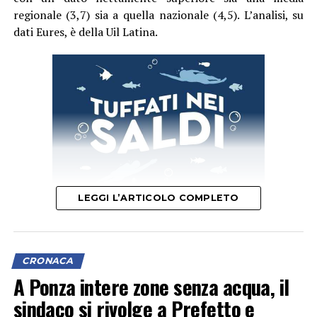
regionale (3,7) sia a quella nazionale (4,5). L’analisi, su
dati Eures, è della Uil Latina.
LEGGI L’ARTICOLO COMPLETO
Il segretario provinciale Luigi Garullo spiega che “con un
indice di 6 infortuni mortali ogni 100mila occupati, il
CRONACA
territorio pontino si è posizionato subito dopo
A Ponza intere zone senza acqua, il
Frosinone (6,3) e prima di Rieti (5,1), Viterbo (4) e Roma
sindaco si rivolge a Prefetto e
(3,1)”.