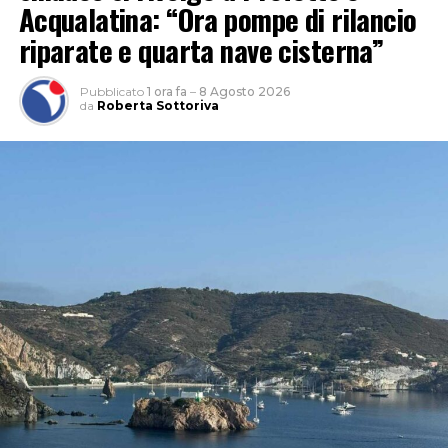
Acqualatina: “Ora pompe di rilancio
riparate e quarta nave cisterna”
Pubblicato
1 ora fa
–
8 Agosto 2026
da
Roberta Sottoriva
“L’approfondimento del sindacato – spiega Garullo –
sviluppa l’indicatore del rischio rapportando il numero
dei casi denunciati a quello degli occupati per
permettere un confronto omogeneo tra i diversi
territori laziali, indipendentemente dalla loro
dimensione occupazionale. Sul piano dei numeri assoluti
dal dossier emerge che lo scorso anno nella provincia di