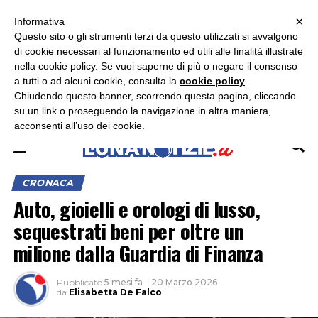
×
ASCOLTA RADIO LUNA
ASCOLTA RADIO IMMAGINE
ASCOLTA RADIO LATINA
Informativa
Questo sito o gli strumenti terzi da questo utilizzati si avvalgono
×
di cookie necessari al funzionamento ed utili alle finalità illustrate
nella cookie policy. Se vuoi saperne di più o negare il consenso
a tutti o ad alcuni cookie, consulta la
cookie policy
.
Chiudendo questo banner, scorrendo questa pagina, cliccando
su un link o proseguendo la navigazione in altra maniera,
acconsenti all’uso dei cookie.
CRONACA
Auto, gioielli e orologi di lusso,
sequestrati beni per oltre un
milione dalla Guardia di Finanza
Pubblicato
5 mesi fa
–
20 Marzo 2026
da
Elisabetta De Falco