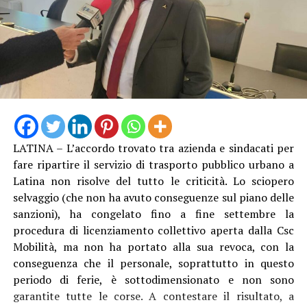
LATINA – L’accordo trovato tra azienda e sindacati per
Anche Ambrosino come altri suoi colleghi si è dovuto
fare ripartire il servizio di trasporto pubblico urbano a
rivolgere al Prefetto di Latina, e ha avuto “interlocuzioni
Latina non risolve del tutto le criticità. Lo sciopero
serrate” con l’Amministratore Delegato e il Presidente di
selvaggio (che non ha avuto conseguenze sul piano delle
Acqualatina, oltre che con i vari funzionari e tecnici
sanzioni), ha congelato fino a fine settembre la
coinvolti. “Dopo aver compreso la gravità della
procedura di licenziamento collettivo aperta dalla Csc
situazione, tutti si sono attivati per intervenire sulle
Mobilità, ma non ha portato alla sua revoca, con la
disfunzioni – racconta il primo cittadino dlel’isola – Le
conseguenza che il personale, soprattutto in questo
pompe di rilancio sono state riparate e, da oggi, sulla
periodo di ferie, è sottodimensionato e non sono
linea abbiamo anche la quarta nave cisterna, la “Cesare”.
garantite tutte le corse. A contestare il risultato, a
Questo dovrebbe garantire un maggiore apporto