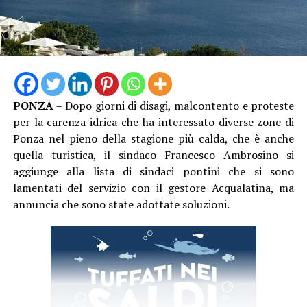
Latina ci sono state 3.519 denunce di infortunio sul
lavoro, 13 con esito mortale. Nei primi sei mesi del 2026
le denunce hanno già raggiunto quota 1.864, quattro
invece gli incidenti mortali. Un bilancio che non
comprende ancora i due lavoratori morti per il caldo nel
mese di luglio e che rende – ad oggi – il quadro ancora
PONZA
– Dopo giorni di disagi, malcontento e proteste
più drammatico”, conclude Garullo
per la carenza idrica che ha interessato diverse zone di
Ponza nel pieno della stagione più calda, che è anche
quella turistica, il sindaco Francesco Ambrosino si
aggiunge alla lista di sindaci pontini che si sono
lamentati del servizio con il gestore Acqualatina, ma
annuncia che sono state adottate soluzioni.