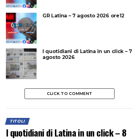
GR Latina – 7 agosto 2026 ore12
I quotidiani di Latina in un click – 7
agosto 2026
CLICK TO COMMENT
TITOLI
I quotidiani di Latina in un click – 8