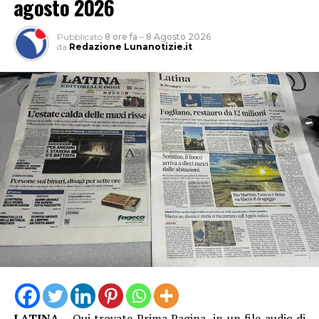
agosto 2026
Pubblicato
8 ore fa
–
8 Agosto 2026
da
Redazione Lunanotizie.it
LATINA
– Qui trovate Prima Pagina, in un file audio di