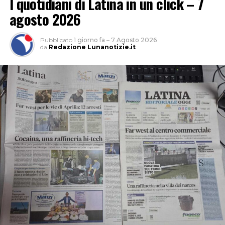
I quotidiani di Latina in un click – 7
agosto 2026
Pubblicato
1 giorno fa
–
7 Agosto 2026
da
Redazione Lunanotizie.it