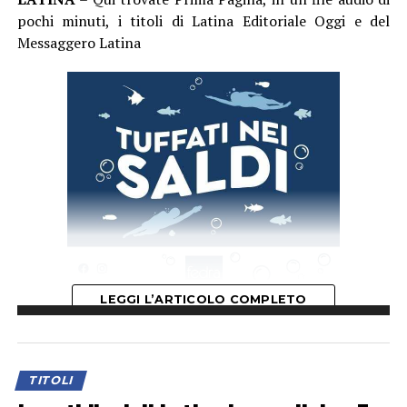
pochi minuti, i titoli di Latina Editoriale Oggi e del
Messaggero Latina
LEGGI L’ARTICOLO COMPLETO
Audio
00:00
00:00
Player
TITOLI