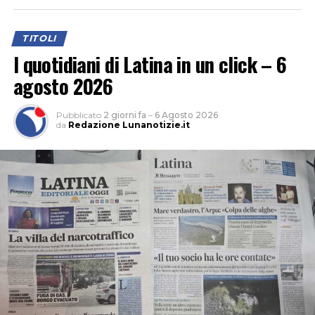
Player
TITOLI
I quotidiani di Latina in un click – 6
agosto 2026
Pubblicato
2 giorni fa
–
6 Agosto 2026
da
Redazione Lunanotizie.it