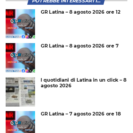
POTREBBE INTERESSARTI...
GR Latina – 8 agosto 2026 ore 12
GR Latina – 8 agosto 2026 ore 7
I quotidiani di Latina in un click – 8
agosto 2026
GR Latina – 7 agosto 2026 ore 18