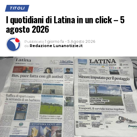
TITOLI
I quotidiani di Latina in un click – 5
agosto 2026
Pubblicato
1 giorno fa
–
5 Agosto 2026
da
Redazione Lunanotizie.it