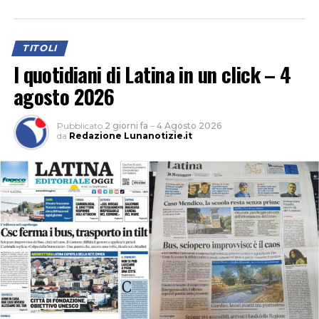
00:00
00:00
Player
TITOLI
I quotidiani di Latina in un click – 4
agosto 2026
Pubblicato
2 giorni fa
–
4 Agosto 2026
da
Redazione Lunanotizie.it