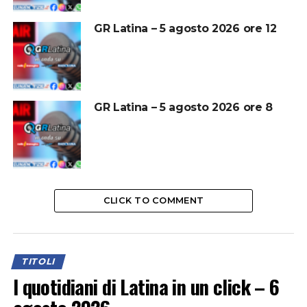
GR Latina – 5 agosto 2026 ore 12
GR Latina – 5 agosto 2026 ore 8
CLICK TO COMMENT
TITOLI
I quotidiani di Latina in un click – 6