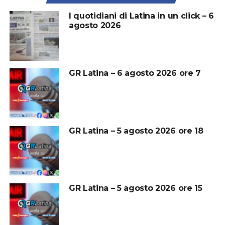
I quotidiani di Latina in un click – 6
agosto 2026
GR Latina – 6 agosto 2026 ore 7
GR Latina – 5 agosto 2026 ore 18
GR Latina – 5 agosto 2026 ore 15