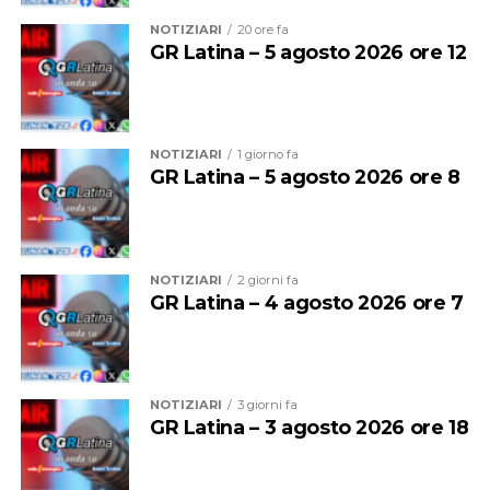
NOTIZIARI
20 ore fa
GR Latina – 5 agosto 2026 ore 12
NOTIZIARI
1 giorno fa
GR Latina – 5 agosto 2026 ore 8
NOTIZIARI
2 giorni fa
GR Latina – 4 agosto 2026 ore 7
NOTIZIARI
3 giorni fa
GR Latina – 3 agosto 2026 ore 18