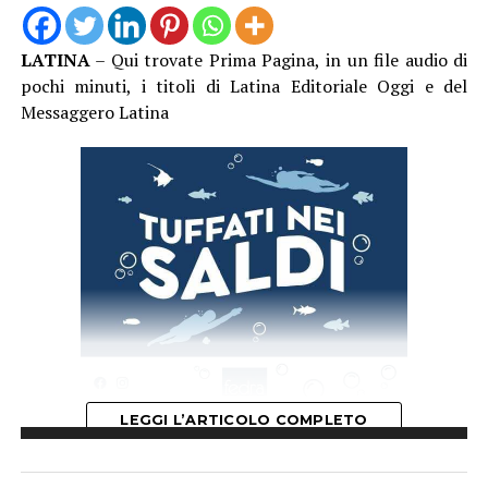
LATINA
– Qui trovate Prima Pagina, in un file audio di
pochi minuti, i titoli di Latina Editoriale Oggi e del
Messaggero Latina
LEGGI L’ARTICOLO COMPLETO
Audio
00:00
00:00
Player