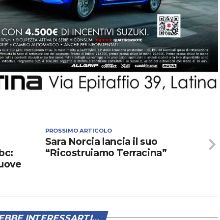
PROSSIMO ARTICOLO
Sara Norcia lancia il suo
bc:
“Ricostruiamo Terracina”
nuove
BBE INTERESSARTI...