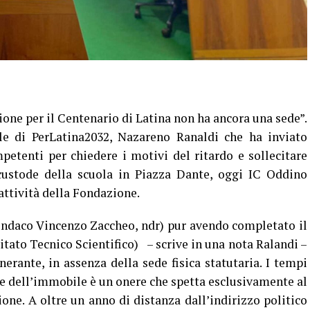
one per il Centenario di Latina non ha ancora una sede”.
le di PerLatina2032, Nazareno Ranaldi che ha inviato
petenti per chiedere i motivi del ritardo e sollecitare
 custode della scuola in Piazza Dante, oggi IC Oddino
attività della Fondazione.
indaco Vincenzo Zaccheo, ndr) pur avendo completato il
tato Tecnico Scientifico) – scrive in una nota Ralandi –
nerante, in assenza della sede fisica statutaria. I tempi
one dell’immobile è un onere che spetta esclusivamente al
ne. A oltre un anno di distanza dall’indirizzo politico