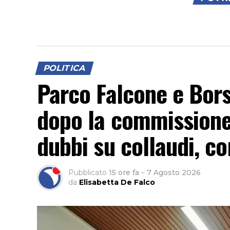
POLITICA
Parco Falcone e Borse
dopo la commissione
dubbi su collaudi, con
Pubblicato
15 ore fa
–
7 Agosto 2026
da
Elisabetta De Falco