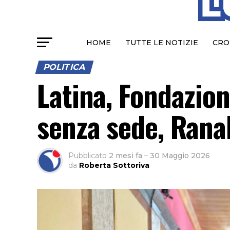
HOME
TUTTE LE NOTIZIE
CRO
POLITICA
Latina, Fondazion
senza sede, Ranal
Pubblicato
2 mesi fa
–
30 Maggio 2026
da
Roberta Sottoriva