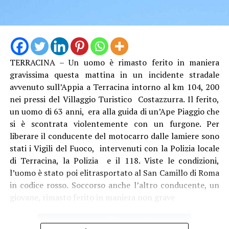
TERRACINA – Un uomo è rimasto ferito in maniera
gravissima questa mattina in un incidente stradale
avvenuto sull’Appia a Terracina intorno al km 104, 200
nei pressi del Villaggio Turistico Costazzurra. Il ferito,
un uomo di 63 anni, era alla guida di un’Ape Piaggio che
Audio
si è scontrata violentemente con un furgone. Per
00:00
00:00
Player
liberare il conducente del motocarro dalle lamiere sono
Per il sindacalista, che martedì sedeva al tavolo con
stati i Vigili del Fuoco, intervenuti con la Polizia locale
altre due sigle, Cgil e Uil, ci sono due motivi
di Terracina, la Polizia e il 118. Viste le condizioni,
fondamentali: “Se non si revoca la procedura o si chiude
l’uomo è stato poi elitrasportato al San Camillo di Roma
con un esito positivo la procedura di licenziamento
in codice rosso. Soccorso anche l’altro conducente, un
collettivo, diventa un problema assumere, e qui serve
giovane, rimasto ferito in maniera non grave
assumere. Inoltre, se non si fanno interventi usando, in
attesa delle risorse della Regione Lazio, i ricavi da
traffico che sono in positivo e sono aumentati negli