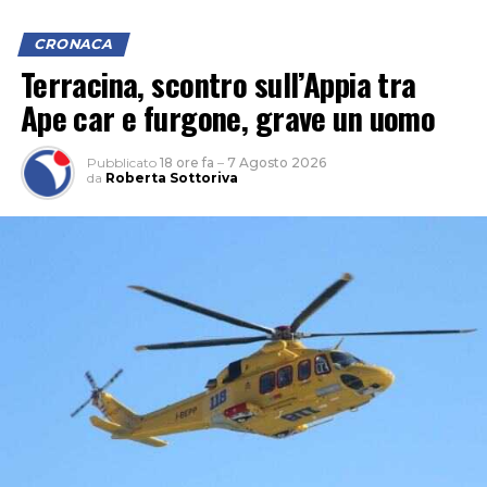
CRONACA
Terracina, scontro sull’Appia tra
Ape car e furgone, grave un uomo
Pubblicato
18 ore fa
–
7 Agosto 2026
da
Roberta Sottoriva
“Le criticità che restano sono importanti perché c’è una
carenza di personale che unita a un parco mezzi che non
è più efficiente ed efficace come dovrebbe essere, non
potrà garantire, secondo noi, per questa estate, un
servizio eccellente. E siamo anche preoccupati per
l’inizio della stagione scolastica, quando andrà garantito
agli studenti il diritto alla mobilità che è sacrosanto”.