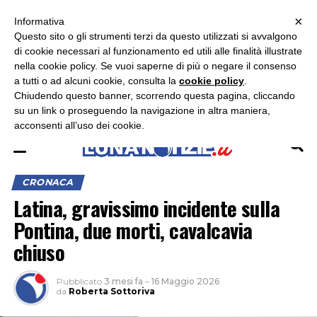
×
ASCOLTA RADIO LUNA
ASCOLTA RADIO IMMAGINE
ASCOLTA RADIO LATINA
Informativa
Questo sito o gli strumenti terzi da questo utilizzati si avvalgono
×
di cookie necessari al funzionamento ed utili alle finalità illustrate
nella cookie policy. Se vuoi saperne di più o negare il consenso
a tutti o ad alcuni cookie, consulta la
cookie policy
.
Chiudendo questo banner, scorrendo questa pagina, cliccando
su un link o proseguendo la navigazione in altra maniera,
acconsenti all’uso dei cookie.
CRONACA
Latina, gravissimo incidente sulla
Pontina, due morti, cavalcavia
chiuso
Pubblicato
3 mesi fa
–
16 Maggio 2026
da
Roberta Sottoriva