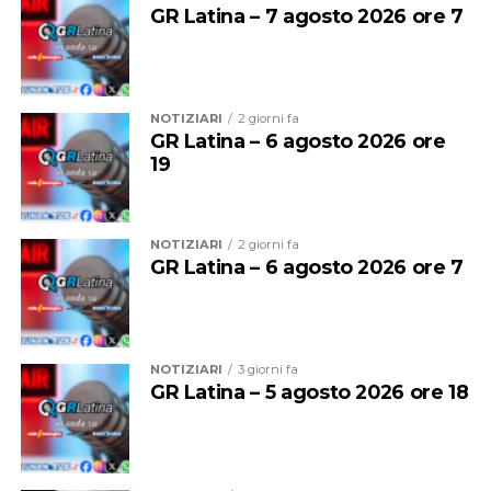
“Cercheremo in tutte le sedi di farci sentire, ma abbiamo
GR Latina – 7 agosto 2026 ore 7
sempre utilizzato gli strumenti di legge. È ovvio che
qualora una situazione del genere dovesse continuare,
aprire le procedure di raffreddamento e conciliazione
sarebbe un passo ipotizzabile”.
NOTIZIARI
2 giorni fa
GR Latina – 6 agosto 2026 ore
19
NOTIZIARI
2 giorni fa
GR Latina – 6 agosto 2026 ore 7
NOTIZIARI
3 giorni fa
GR Latina – 5 agosto 2026 ore 18