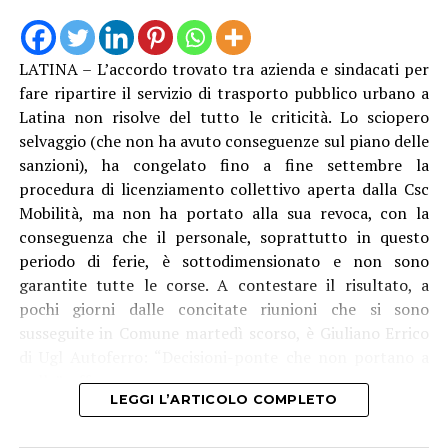
LATINA – L’accordo trovato tra azienda e sindacati per
Anche Ambrosino come altri suoi colleghi si è dovuto
fare ripartire il servizio di trasporto pubblico urbano a
rivolgere al Prefetto di Latina, e ha avuto “interlocuzioni
Latina non risolve del tutto le criticità. Lo sciopero
serrate” con l’Amministratore Delegato e il Presidente di
selvaggio (che non ha avuto conseguenze sul piano delle
Acqualatina, oltre che con i vari funzionari e tecnici
sanzioni), ha congelato fino a fine settembre la
coinvolti. “Dopo aver compreso la gravità della
procedura di licenziamento collettivo aperta dalla Csc
situazione, tutti si sono attivati per intervenire sulle
Mobilità, ma non ha portato alla sua revoca, con la
disfunzioni – racconta il primo cittadino dlel’isola – Le
conseguenza che il personale, soprattutto in questo
pompe di rilancio sono state riparate e, da oggi, sulla
periodo di ferie, è sottodimensionato e non sono
linea abbiamo anche la quarta nave cisterna, la “Cesare”.
garantite tutte le corse. A contestare il risultato, a
Questo dovrebbe garantire un maggiore apporto
pochi giorni dalle concitate riunioni che si sono
d’acqua e, soprattutto, una pressione più costante,
susseguite in Comune martedì scorso, è Giuliano Errico
consentendo di raggiungere anche le zone più alte
di Ugl Autoferro: “Decisioni-ponte che non portano a
dell’isola. Continueremo a seguire la situazione con la
nulla”, afferma.
massima attenzione, affinché il servizio torni
LEGGI L’ARTICOLO COMPLETO
pienamente alla normalità e affinché una criticità di
questa portata non debba più ripetersi.”