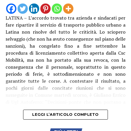
LATINA – L’accordo trovato tra azienda e sindacati per
Anche Ambrosino come altri suoi colleghi si è dovuto
fare ripartire il servizio di trasporto pubblico urbano a
rivolgere al Prefetto di Latina, e ha avuto “interlocuzioni
Latina non risolve del tutto le criticità. Lo sciopero
serrate” con l’Amministratore Delegato e il Presidente di
selvaggio (che non ha avuto conseguenze sul piano delle
Acqualatina, oltre che con i vari funzionari e tecnici
sanzioni), ha congelato fino a fine settembre la
coinvolti. “Dopo aver compreso la gravità della
procedura di licenziamento collettivo aperta dalla Csc
situazione, tutti si sono attivati per intervenire sulle
Mobilità, ma non ha portato alla sua revoca, con la
disfunzioni – racconta il primo cittadino dlel’isola – Le
conseguenza che il personale, soprattutto in questo
pompe di rilancio sono state riparate e, da oggi, sulla
periodo di ferie, è sottodimensionato e non sono
linea abbiamo anche la quarta nave cisterna, la “Cesare”.
garantite tutte le corse. A contestare il risultato, a
Questo dovrebbe garantire un maggiore apporto
pochi giorni dalle concitate riunioni che si sono
d’acqua e, soprattutto, una pressione più costante,
susseguite in Comune martedì scorso, è Giuliano Errico
consentendo di raggiungere anche le zone più alte
di Ugl Autoferro: “Decisioni-ponte che non portano a
dell’isola. Continueremo a seguire la situazione con la
nulla”, afferma.
massima attenzione, affinché il servizio torni
LEGGI L’ARTICOLO COMPLETO
pienamente alla normalità e affinché una criticità di
questa portata non debba più ripetersi.”