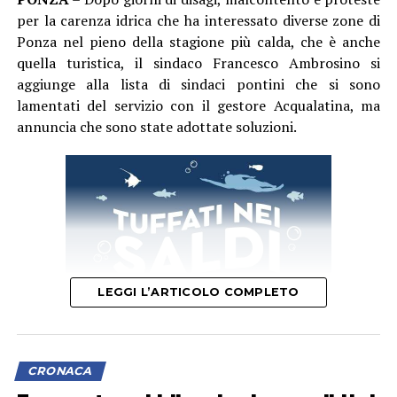
più drammatico”, conclude Garullo
per la carenza idrica che ha interessato diverse zone di
Ponza nel pieno della stagione più calda, che è anche
quella turistica, il sindaco Francesco Ambrosino si
aggiunge alla lista di sindaci pontini che si sono
lamentati del servizio con il gestore Acqualatina, ma
annuncia che sono state adottate soluzioni.
LEGGI L’ARTICOLO COMPLETO
CRONACA
“In questi ultimi giorni – spiega in una nota – la carenza