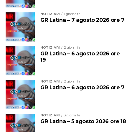
NOTIZIARI
1 giorno fa
GR Latina – 7 agosto 2026 ore 7
NOTIZIARI
2 giorni fa
GR Latina – 6 agosto 2026 ore
19
Audio
00:00
00:00
Player
Per il sindacalista, che martedì sedeva al tavolo con
NOTIZIARI
2 giorni fa
altre due sigle, Cgil e Uil, ci sono due motivi
GR Latina – 6 agosto 2026 ore 7
fondamentali: “Se non si revoca la procedura o si chiude
con un esito positivo la procedura di licenziamento
collettivo, diventa un problema assumere, e qui serve
assumere. Inoltre, se non si fanno interventi usando, in
NOTIZIARI
3 giorni fa
attesa delle risorse della Regione Lazio, i ricavi da
GR Latina – 5 agosto 2026 ore 18
traffico che sono in positivo e sono aumentati negli