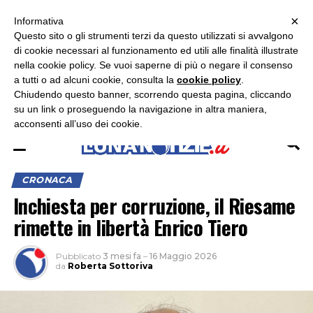
×
ASCOLTA RADIO LUNA
ASCOLTA RADIO IMMAGINE
ASCOLTA RADIO LATINA
Informativa
Questo sito o gli strumenti terzi da questo utilizzati si avvalgono
×
di cookie necessari al funzionamento ed utili alle finalità illustrate
nella cookie policy. Se vuoi saperne di più o negare il consenso
a tutti o ad alcuni cookie, consulta la
cookie policy
.
Chiudendo questo banner, scorrendo questa pagina, cliccando
su un link o proseguendo la navigazione in altra maniera,
acconsenti all’uso dei cookie.
CRONACA
Inchiesta per corruzione, il Riesame
rimette in libertà Enrico Tiero
Pubblicato
3 mesi fa
–
16 Maggio 2026
da
Roberta Sottoriva