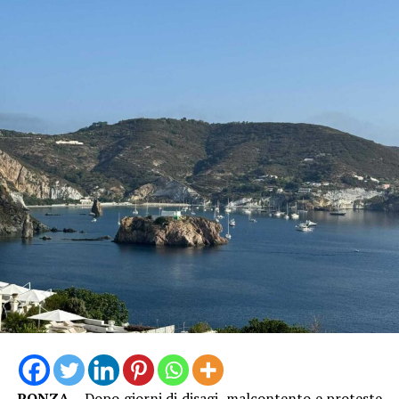
“L’approfondimento del sindacato – spiega Garullo –
sviluppa l’indicatore del rischio rapportando il numero
dei casi denunciati a quello degli occupati per
permettere un confronto omogeneo tra i diversi
territori laziali, indipendentemente dalla loro
dimensione occupazionale. Sul piano dei numeri assoluti
dal dossier emerge che lo scorso anno nella provincia di
Latina ci sono state 3.519 denunce di infortunio sul
lavoro, 13 con esito mortale. Nei primi sei mesi del 2026
le denunce hanno già raggiunto quota 1.864, quattro
invece gli incidenti mortali. Un bilancio che non
comprende ancora i due lavoratori morti per il caldo nel
mese di luglio e che rende – ad oggi – il quadro ancora
PONZA
– Dopo giorni di disagi, malcontento e proteste