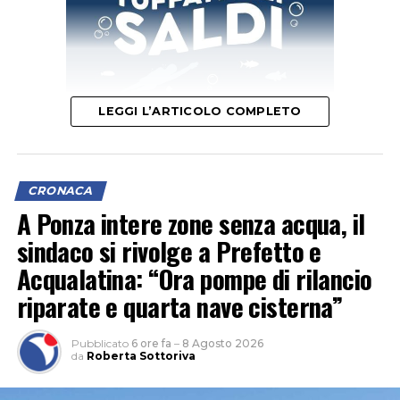
LEGGI L’ARTICOLO COMPLETO
Il segretario provinciale Luigi Garullo spiega che “con un
indice di 6 infortuni mortali ogni 100mila occupati, il
CRONACA
territorio pontino si è posizionato subito dopo
A Ponza intere zone senza acqua, il
Frosinone (6,3) e prima di Rieti (5,1), Viterbo (4) e Roma
sindaco si rivolge a Prefetto e
(3,1)”.
Acqualatina: “Ora pompe di rilancio
riparate e quarta nave cisterna”
Pubblicato
6 ore fa
–
8 Agosto 2026
da
Roberta Sottoriva