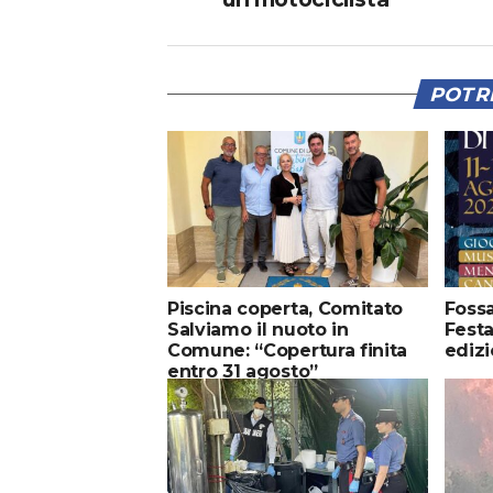
POTRE
Piscina coperta, Comitato
Fossa
Salviamo il nuoto in
Festa
Comune: “Copertura finita
ediz
entro 31 agosto”