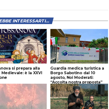
BBE INTERESSARTI...
nova si prepara alla
Guardia medica turistica a
 Medievale: è la XXVI
Borgo Sabotino dal 10
ione
agosto, Noi Moderati:
“Accolta nostra proposta”