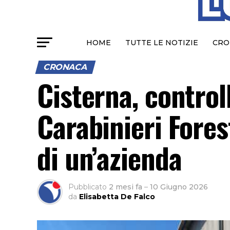
HOME
TUTTE LE NOTIZIE
CRO
CRONACA
Cisterna, control
Carabinieri Forest
di un’azienda
Pubblicato
2 mesi fa
–
10 Giugno 2026
da
Elisabetta De Falco