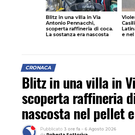
Blitz in una villa in Via
Viole
Antonio Pennacchi,
Casil
scoperta raffineria di coca.
Latin
La sostanza era nascosta
e nel
nel pellet e veniva estratta
CRONACA
Blitz in una villa in
scoperta raffineria d
nascosta nel pellet e
Pubblicato
3 ore fa
–
6 Agosto 2026
da
Roberta Sottoriva