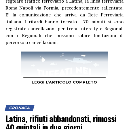
regolare traffico ferroviario a Latina, la linea ferroviaria
Roma-Napoli via Formia, precedentemente rallentata.
E’ la comunicazione che arriva da Rete Ferroviaria
italiana. I ritardi hanno toccato i 70 minuti si sono
registrate cancellazioni per treni Intercity e Regionali
con i Regionali che possono subire limitazioni di
percorso o cancellazioni.
LEGGI L’ARTICOLO COMPLETO
CRONACA
Latina, rifiuti abbandonati, rimossi
40 quintali in due giorni
Questa mattina il primo treno a fermarsi alla stazione di