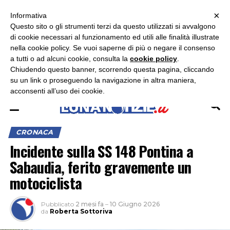
×
ASCOLTA RADIO LUNA
ASCOLTA RADIO IMMAGINE
ASCOLTA RADIO LATINA
Informativa
Questo sito o gli strumenti terzi da questo utilizzati si avvalgono
×
di cookie necessari al funzionamento ed utili alle finalità illustrate
nella cookie policy. Se vuoi saperne di più o negare il consenso
a tutti o ad alcuni cookie, consulta la
cookie policy
.
Chiudendo questo banner, scorrendo questa pagina, cliccando
su un link o proseguendo la navigazione in altra maniera,
acconsenti all’uso dei cookie.
CRONACA
Incidente sulla SS 148 Pontina a
Sabaudia, ferito gravemente un
motociclista
Pubblicato
2 mesi fa
–
10 Giugno 2026
da
Roberta Sottoriva