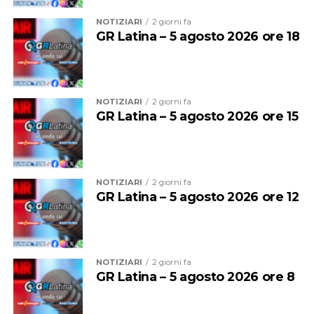
NOTIZIARI
2 giorni fa
GR Latina – 5 agosto 2026 ore 18
NOTIZIARI
2 giorni fa
“Ringrazio gli operatori di Abc – afferma Michele Nasso,
GR Latina – 5 agosto 2026 ore 15
assessore all’Ambiente – per l’operazione che ha
permesso di rimuovere rifiuti conferiti in maniera
irregolare. Ho personalmente raccolto le segnalazioni
dei cittadini, che rappresentano un contributo prezioso
NOTIZIARI
2 giorni fa
per individuare con tempestività le situazioni di criticità
GR Latina – 5 agosto 2026 ore 12
e programmare gli interventi necessari. La
collaborazione tra amministrazione, Abc, Polizia Locale,
ispettori ambientali e cittadini è fondamentale per
contrastare un fenomeno che danneggia il decoro
NOTIZIARI
2 giorni fa
GR Latina – 5 agosto 2026 ore 8
urbano, comporta costi aggiuntivi per la collettività e
incide sulla qualità della vita di tutti. Continueremo –
prosegue l’assessore – a intervenire con operazioni