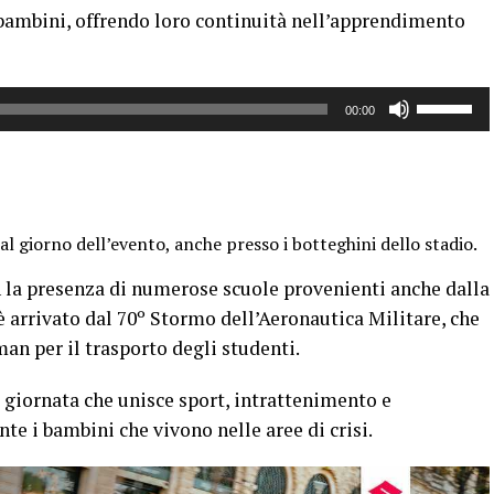
 bambini, offrendo loro continuità nell’apprendimento
diminuire
il
volume.
Usa
00:00
i
tasti
freccia
su/giù
per
o al giorno dell’evento, anche presso i botteghini dello stadio.
aumentar
o
n la presenza di numerose scuole provenienti anche dalla
diminuire
è arrivato dal
70º Stormo dell’Aeronautica Militare
, che
il
an per il trasporto degli studenti.
volume.
giornata che unisce sport, intrattenimento e
te i bambini che vivono nelle aree di crisi.