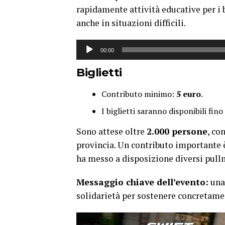
rapidamente attività educative per i
anche in situazioni difficili.
Audio
00:00
Player
Biglietti
Contributo minimo:
5 euro
.
I biglietti saranno disponibili fin
Sono attese oltre
2.000 persone
, co
provincia. Un contributo importante 
ha messo a disposizione diversi pullm
Messaggio chiave dell’evento:
una 
solidarietà per sostenere concretamen