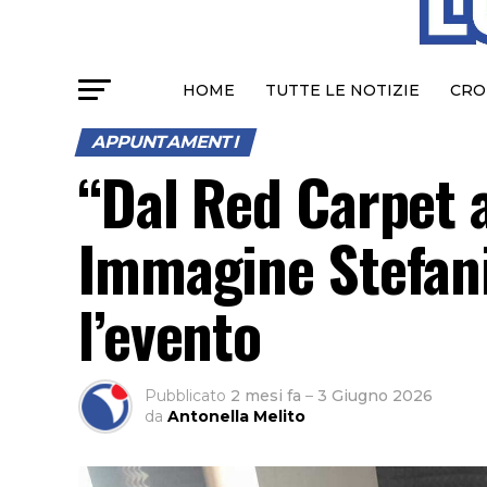
HOME
TUTTE LE NOTIZIE
CRO
APPUNTAMENTI
“Dal Red Carpet 
Immagine Stefani
l’evento
Pubblicato
2 mesi fa
–
3 Giugno 2026
da
Antonella Melito