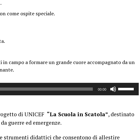
.
on come ospite speciale.
ta.
isti in campo a formare un grande cuore accompagnato da un
nante.
Usa
00:00
i
tasti
freccia
rogetto di
UNICEF
“La Scuola in Scatola”
, destinato
su/giù
e da guerre ed emergenze.
per
aumentar
 e strumenti didattici che consentono di allestire
o