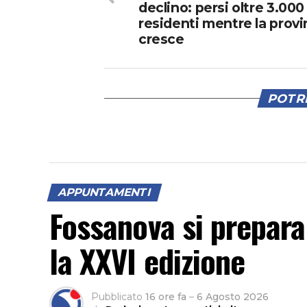
declino: persi oltre 3.000
residenti mentre la provi
cresce
POTRE
APPUNTAMENTI
Fossanova si prepara
la XXVI edizione
Pubblicato
16 ore fa
–
6 Agosto 2026